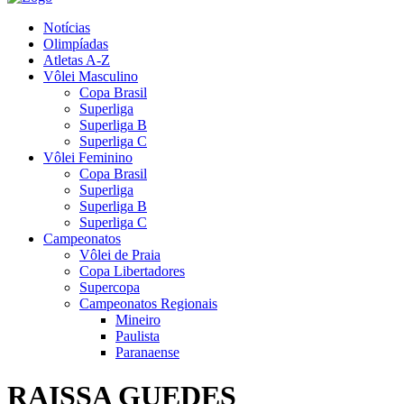
Notícias
Olimpíadas
Atletas A-Z
Vôlei Masculino
Copa Brasil
Superliga
Superliga B
Superliga C
Vôlei Feminino
Copa Brasil
Superliga
Superliga B
Superliga C
Campeonatos
Vôlei de Praia
Copa Libertadores
Supercopa
Campeonatos Regionais
Mineiro
Paulista
Paranaense
RAISSA GUEDES