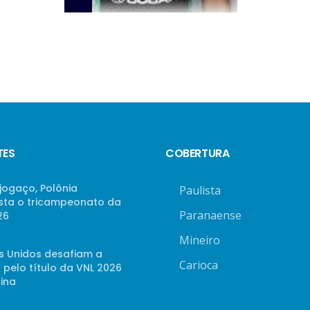
TES
COBERTURA
jogaço, Polônia
Paulista
sta o tricampeonato da
Paranaense
26
Mineiro
s Unidos desafiam a
Carioca
 pelo título da VNL 2026
ina