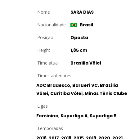
Nome
SARA DIAS
Nacionalidade
Brasil
Posição
Oposta
Height
1,85 cm
Time atual
Brasília Vôlei
Times anteriores
ADC Bradesco, Barueri VC, Brasília
Vôlei, Curitiba Vôlei, Minas Tênis Clube
Ligas
Feminina, Superliga A, Superliga B
Temporadas
2016, 2017, 2018, 2015, 2019, 2020, 2021,