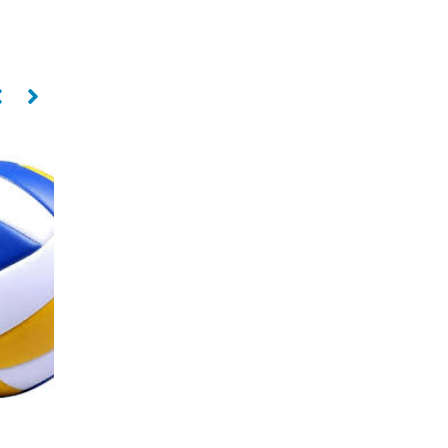
Oposta
Oposta
ISADORA LICHTENTHALER
LUIZE TAVARES