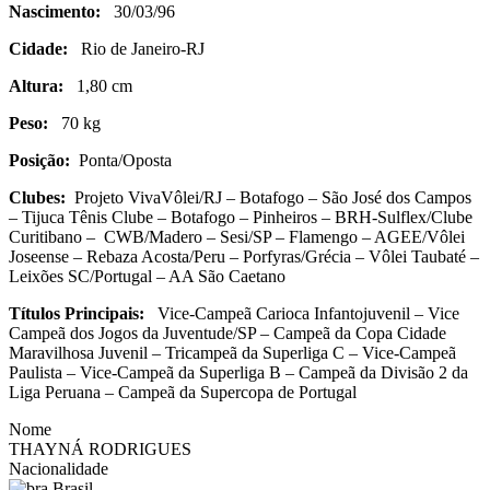
Nascimento:
30/03/96
Cidade:
Rio de Janeiro-RJ
Altura:
1,80 cm
Peso:
70 kg
Posição:
Ponta/Oposta
Clubes:
Projeto VivaVôlei/RJ – Botafogo – São José dos Campos
– Tijuca Tênis Clube – Botafogo – Pinheiros – BRH-Sulflex/Clube
Curitibano – CWB/Madero – Sesi/SP – Flamengo – AGEE/Vôlei
Joseense – Rebaza Acosta/Peru – Porfyras/Grécia – Vôlei Taubaté –
Leixões SC/Portugal – AA São Caetano
Títulos Principais:
Vice-Campeã Carioca Infantojuvenil – Vice
Campeã dos Jogos da Juventude/SP – Campeã da Copa Cidade
Maravilhosa Juvenil – Tricampeã da Superliga C – Vice-Campeã
Paulista – Vice-Campeã da Superliga B – Campeã da Divisão 2 da
Liga Peruana – Campeã da Supercopa de Portugal
Nome
THAYNÁ RODRIGUES
Nacionalidade
Brasil