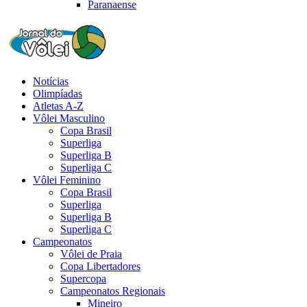
Paranaense
Notícias
Olimpíadas
Atletas A-Z
Vôlei Masculino
Copa Brasil
Superliga
Superliga B
Superliga C
Vôlei Feminino
Copa Brasil
Superliga
Superliga B
Superliga C
Campeonatos
Vôlei de Praia
Copa Libertadores
Supercopa
Campeonatos Regionais
Mineiro