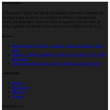
QUEM SOMOS
O Jornal do Vôlei é um site de informações que tem o objetivo de
divulgar o que acontece no voleibol brasileiro e internacional.
Além, dos destaques, tanto no vôlei de quadra como no vôlei de
praia, a grande sacada de nosso site é a nossa biblioteca de A a Z
Recentes
Em um jogaço, Polônia conquista o tricampeonato da VNL
2026
Estados Unidos desafiam a Polônia pelo título da VNL 2026
masculina
Jogo emocionante leva o Brasil à final da Liga das Nações
COBERTURA
Paulista
Paranaense
Mineiro
Carioca
INSTITUCIONAL