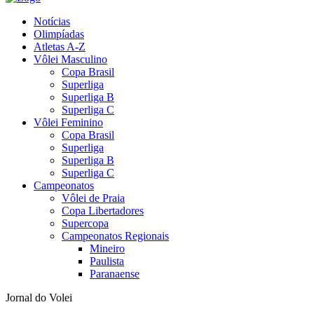
Notícias
Olimpíadas
Atletas A-Z
Vôlei Masculino
Copa Brasil
Superliga
Superliga B
Superliga C
Vôlei Feminino
Copa Brasil
Superliga
Superliga B
Superliga C
Campeonatos
Vôlei de Praia
Copa Libertadores
Supercopa
Campeonatos Regionais
Mineiro
Paulista
Paranaense
Jornal do Volei