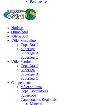
Paranaense
Notícias
Olimpíadas
Atletas A-Z
Vôlei Masculino
Copa Brasil
Superliga
Superliga B
Superliga C
Vôlei Feminino
Copa Brasil
Superliga
Superliga B
Superliga C
Campeonatos
Vôlei de Praia
Copa Libertadores
Supercopa
Campeonatos Regionais
Mineiro