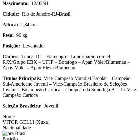
Nascimento:
12/03/91
Cidade:
Rio de Janeiro-RJ-Brasil
Altura:
1,84 cm
Peso:
90 kg
Posição:
Levantador
Clubes:
Tijuca TC – Flamengo – Londrina/Sercomtel –
RJX/Grupo EBX – UFJF – Botafogo – Apan Vôlei/Blumenau –
Apav Vôlei – Apan Eleva Blumenau
Títulos Principais:
Vice-Campeão Mundial Escolar – Campeão
Sul-Americano Juvenil – Vice-Campeão Brasileiro de Seleções
Juvenil – Bicampeão Carioca – Campeão da Superliga B – Tri-Vice-
Campeão Carioca
Seleção Brasileira:
Juvenil
Nome
VITOR GELLI (Xuxa)
Nacionalidade
Brasil
Posição