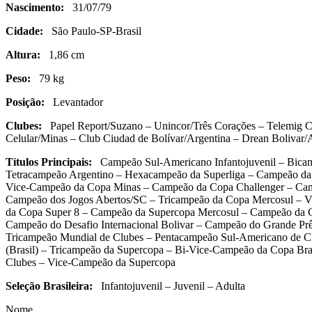
Nascimento:
31/07/79
Cidade:
São Paulo-SP-Brasil
Altura:
1,86 cm
Peso:
79 kg
Posição:
Levantador
Clubes:
Papel Report/Suzano – Unincor/Três Corações – Telemig Cel
Celular/Minas – Club Ciudad de Bolívar/Argentina – Drean Bolivar/A
Títulos Principais:
Campeão Sul-Americano Infantojuvenil – Bicam
Tetracampeão Argentino – Hexacampeão da Superliga – Campeão da 
Vice-Campeão da Copa Minas – Campeão da Copa Challenger – Camp
Campeão dos Jogos Abertos/SC – Tricampeão da Copa Mercosul – Vi
da Copa Super 8 – Campeão da Supercopa Mercosul – Campeão da Co
Campeão do Desafio Internacional Bolivar – Campeão do Grande P
Tricampeão Mundial de Clubes – Pentacampeão Sul-Americano de C
(Brasil) – Tricampeão da Supercopa – Bi-Vice-Campeão da Copa Br
Clubes – Vice-Campeão da Supercopa
Seleção Brasileira:
Infantojuvenil – Juvenil – Adulta
Nome