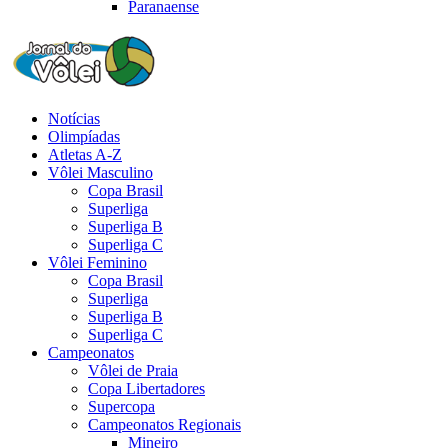
Paranaense
Notícias
Olimpíadas
Atletas A-Z
Vôlei Masculino
Copa Brasil
Superliga
Superliga B
Superliga C
Vôlei Feminino
Copa Brasil
Superliga
Superliga B
Superliga C
Campeonatos
Vôlei de Praia
Copa Libertadores
Supercopa
Campeonatos Regionais
Mineiro