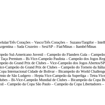
ular/Três Corações – Vasco/Três Corações – Suzano/Targifor – Intel
rgentina – Sada Cruzeiro – Sesi/SP – Fiat/Minas – Itambé/Minas
peão Sul-Americano Juvenil – Campeão do Flanders Gala – Campeão
Taça Premium – Bi-Vice-Campeão Paulista – Campeão dos Jogos Regio
eão do Grand Prix de Clubes – Vice-Campeão dos Jogos Abertos/SP
ce-Campeão do Grand Prix de Clubes – Campeão do Torneio da Itáli
pa Internacional Cidade de Bolivar – Bicampeão do World Challenge
rêmio de São Ludgero – Hepta-Vice-Campeão da Superliga – Tetra-Vi
lubes – Bi-Vice-Campeão Mundial de Clubes – Bicampeão da Copa Br
asil – Campeão da Copa São Paulo – Campeão da Copa Libertadores –