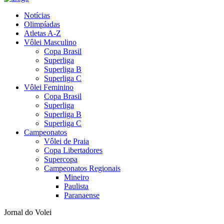
Notícias
Olimpíadas
Atletas A-Z
Vôlei Masculino
Copa Brasil
Superliga
Superliga B
Superliga C
Vôlei Feminino
Copa Brasil
Superliga
Superliga B
Superliga C
Campeonatos
Vôlei de Praia
Copa Libertadores
Supercopa
Campeonatos Regionais
Mineiro
Paulista
Paranaense
Jornal do Volei