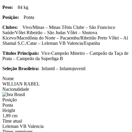
Peso:
84 kg
Posição:
Ponta
Clubes:
Vivo/Minas – Minas Tênis Clube – São Francisco
Saúde/Vôlei Ribeirão – São Judas Vôlei – Shutova
Kicevo/Macedônia do Norte – Pacaembu/Ribeirão Preto Vôlei – Al
Shamal S.C./Catar – Leleman VB Valencia/Espanha
Títulos Principais:
Vice-Campeão Mineiro – Campeão da Taça de
Prata – Campeão da Superliga B
Seleção Brasileira:
Infantil – Infantojuvenil
Nome
WILLIAN RABEL
Nacionalidade
Brasil
Posição
Ponta
Height
1,89 cm
Time atual
Leleman VB Valencia
Times anteriores