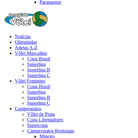
Paranaense
Notícias
Olimpíadas
Atletas A-Z
Vôlei Masculino
Copa Brasil
Superliga
Superliga B
Superliga C
Vôlei Feminino
Copa Brasil
Superliga
Superliga B
Superliga C
Campeonatos
Vôlei de Praia
Copa Libertadores
Supercopa
Campeonatos Regionais
Mineiro