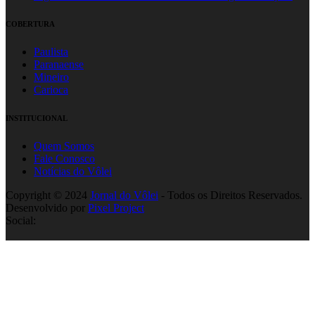
COBERTURA
Paulista
Paranaense
Mineiro
Carioca
INSTITUCIONAL
Quem Somos
Fale Conosco
Notícias do Vôlei
Copyright © 2024
Jornal do Vôlei
- Todos os Direitos Reservados.
Desenvolvido por
Pixel Project
Social: