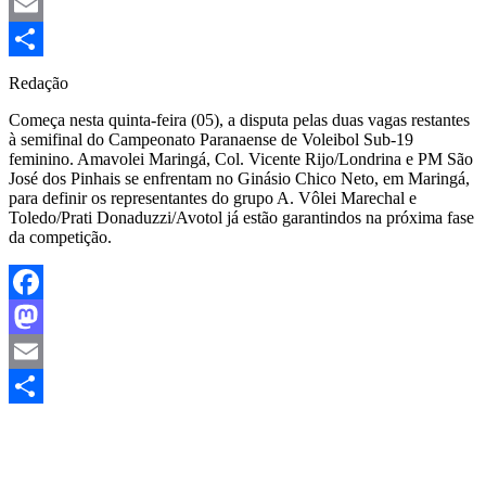
Mastodon
Email
Share
Redação
Começa nesta quinta-feira (05), a disputa pelas duas vagas restantes
à semifinal do Campeonato Paranaense de Voleibol Sub-19
feminino. Amavolei Maringá, Col. Vicente Rijo/Londrina e PM São
José dos Pinhais se enfrentam no Ginásio Chico Neto, em Maringá,
para definir os representantes do grupo A. Vôlei Marechal e
Toledo/Prati Donaduzzi/Avotol já estão garantindos na próxima fase
da competição.
Facebook
Mastodon
Email
Share