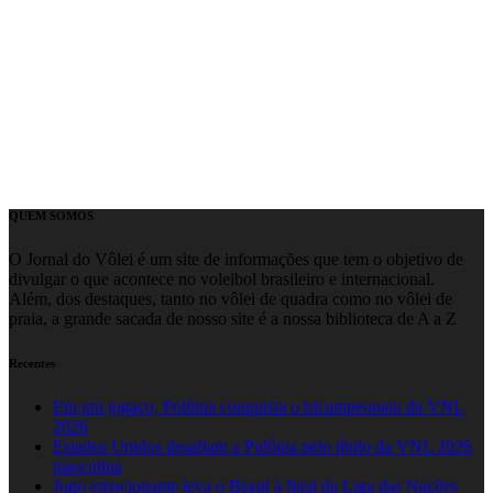
QUEM SOMOS
O Jornal do Vôlei é um site de informações que tem o objetivo de
divulgar o que acontece no voleibol brasileiro e internacional.
Além, dos destaques, tanto no vôlei de quadra como no vôlei de
praia, a grande sacada de nosso site é a nossa biblioteca de A a Z
Recentes
Em um jogaço, Polônia conquista o tricampeonato da VNL
2026
Estados Unidos desafiam a Polônia pelo título da VNL 2026
masculina
Jogo emocionante leva o Brasil à final da Liga das Nações