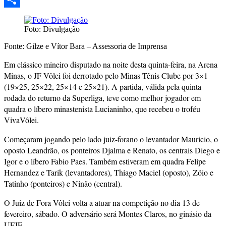
Share
Foto: Divulgação
Fonte: Gilze e Vítor Bara – Assessoria de Imprensa
Em clássico mineiro disputado na noite desta quinta-feira, na Arena
Minas, o JF Vôlei foi derrotado pelo Minas Tênis Clube por 3×1
(19×25, 25×22, 25×14 e 25×21). A partida, válida pela quinta
rodada do returno da Superliga, teve como melhor jogador em
quadra o líbero minastenista Lucianinho, que recebeu o troféu
VivaVôlei.
Começaram jogando pelo lado juiz-forano o levantador Mauricio, o
oposto Leandrão, os ponteiros Djalma e Renato, os centrais Diego e
Igor e o líbero Fabio Paes. Também estiveram em quadra Felipe
Hernandez e Tarik (levantadores), Thiago Maciel (oposto), Zóio e
Tatinho (ponteiros) e Ninão (central).
O Juiz de Fora Vôlei volta a atuar na competição no dia 13 de
fevereiro, sábado. O adversário será Montes Claros, no ginásio da
UFJF.