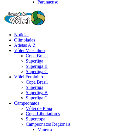
Paranaense
Notícias
Olimpíadas
Atletas A-Z
Vôlei Masculino
Copa Brasil
Superliga
Superliga B
Superliga C
Vôlei Feminino
Copa Brasil
Superliga
Superliga B
Superliga C
Campeonatos
Vôlei de Praia
Copa Libertadores
Supercopa
Campeonatos Regionais
Mineiro