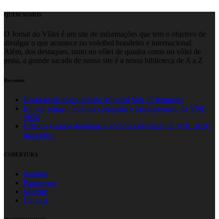
QUEM SOMOS
O Jornal do Vôlei é um site de informações que tem o objetivo de
divulgar o que acontece no voleibol brasileiro e internacional.
Além, dos destaques, tanto no vôlei de quadra como no vôlei de
praia, a grande sacada de nosso site é a nossa biblioteca de A a Z
Recentes
Brasil perde mais uma no Mundial Sub 17 feminino
Em um jogaço, Polônia conquista o tricampeonato da VNL
2026
Estados Unidos desafiam a Polônia pelo título da VNL 2026
masculina
COBERTURA
Paulista
Paranaense
Mineiro
Carioca