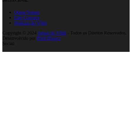
INSTITUCIONAL
Quem Somos
Fale Conosco
Notícias do Vôlei
Copyright © 2024
Jornal do Vôlei
- Todos os Direitos Reservados.
Desenvolvido por
Pixel Project
Social: