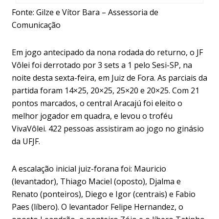
Fonte: Gilze e Vítor Bara – Assessoria de
Comunicação
Em jogo antecipado da nona rodada do returno, o JF
Vôlei foi derrotado por 3 sets a 1 pelo Sesi-SP, na
noite desta sexta-feira, em Juiz de Fora. As parciais da
partida foram 14×25, 20×25, 25×20 e 20×25. Com 21
pontos marcados, o central Aracajú foi eleito o
melhor jogador em quadra, e levou o troféu
VivaVôlei. 422 pessoas assistiram ao jogo no ginásio
da UFJF.
A escalação inicial juiz-forana foi: Mauricio
(levantador), Thiago Maciel (oposto), Djalma e
Renato (ponteiros), Diego e Igor (centrais) e Fabio
Paes (líbero). O levantador Felipe Hernandez, o