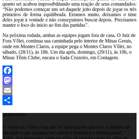
quarto set acabou impossibilitando uma reação de seus comandados:
“Não podemos começar um set daquele jeito depois de jogar os três
primeiros de forma equilibrada. Erramos muito, deixamos o time
deles jogar à vontade e não conseguimos buscar depois. Precisamos
manter o foco do início ao fim das partidas”.
Na próxima rodada, ambas as equipes jogam fora de casa. O Juiz de
Fora Vôlei, continua sua caminhada pelo interior de Minas Gerais,
onde em Montes Claros, a equipe pega o Montes Claros Vôlei, no
sábado, (28/11), às 18h. Um dia após, domingo, (29/11), às 10h, o
Minas Tênis Clube, encara o Sada Cruzeiro, em Contagem.
Facebook
Mastodon
Email
Share
QUEM SOMOS
O Jornal do Vôlei é um site de informações que tem o objetivo de
divulgar o que acontece no voleibol brasileiro e internacional.
Além, dos destaques, tanto no vôlei de quadra como no vôlei de