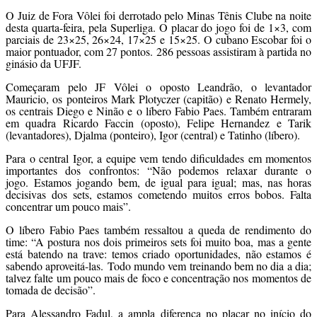
O Juiz de Fora Vôlei foi derrotado pelo Minas Tênis Clube na noite
desta quarta-feira, pela Superliga. O placar do jogo foi de 1×3, com
parciais de 23×25, 26×24, 17×25 e 15×25. O cubano Escobar foi o
maior pontuador, com 27 pontos. 286 pessoas assistiram à partida no
ginásio da UFJF.
Começaram pelo JF Vôlei o oposto Leandrão, o levantador
Mauricio, os ponteiros Mark Plotyczer (capitão) e Renato Hermely,
os centrais Diego e Ninão e o líbero Fabio Paes. Também entraram
em quadra Ricardo Faccin (oposto), Felipe Hernandez e Tarik
(levantadores), Djalma (ponteiro), Igor (central) e Tatinho (líbero).
Para o central Igor, a equipe vem tendo dificuldades em momentos
importantes dos confrontos: “Não podemos relaxar durante o
jogo. Estamos jogando bem, de igual para igual; mas, nas horas
decisivas dos sets, estamos cometendo muitos erros bobos. Falta
concentrar um pouco mais”.
O líbero Fabio Paes também ressaltou a queda de rendimento do
time: “A postura nos dois primeiros sets foi muito boa, mas a gente
está batendo na trave: temos criado oportunidades, não estamos é
sabendo aproveitá-las. Todo mundo vem treinando bem no dia a dia;
talvez falte um pouco mais de foco e concentração nos momentos de
tomada de decisão”.
Para Alessandro Fadul, a ampla diferença no placar no início do