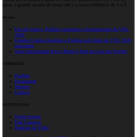
praia, a grande sacada de nosso site é a nossa biblioteca de A a Z
Recentes
Em um jogaço, Polônia conquista o tricampeonato da VNL
2026
Estados Unidos desafiam a Polônia pelo título da VNL 2026
masculina
Jogo emocionante leva o Brasil à final da Liga das Nações
COBERTURA
Paulista
Paranaense
Mineiro
Carioca
INSTITUCIONAL
Quem Somos
Fale Conosco
Notícias do Vôlei