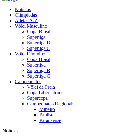
Notícias
Olimpíadas
Atletas A-Z
Vôlei Masculino
Copa Brasil
Superliga
Superliga B
Superliga C
Vôlei Feminino
Copa Brasil
Superliga
Superliga B
Superliga C
Campeonatos
Vôlei de Praia
Copa Libertadores
Supercopa
Campeonatos Regionais
Mineiro
Paulista
Paranaense
Notícias