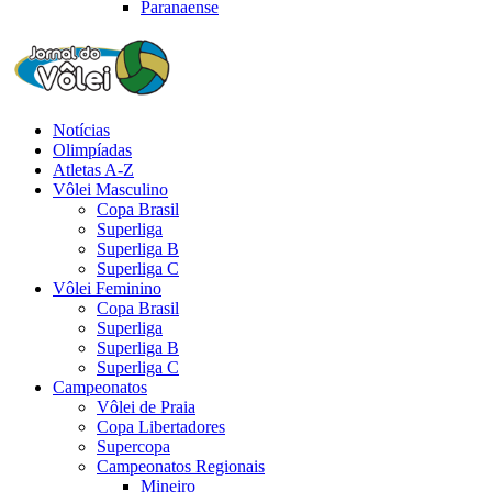
Paranaense
Notícias
Olimpíadas
Atletas A-Z
Vôlei Masculino
Copa Brasil
Superliga
Superliga B
Superliga C
Vôlei Feminino
Copa Brasil
Superliga
Superliga B
Superliga C
Campeonatos
Vôlei de Praia
Copa Libertadores
Supercopa
Campeonatos Regionais
Mineiro