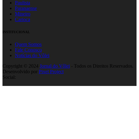
Paulista
Paranaense
Mineiro
Carioca
INSTITUCIONAL
Quem Somos
Fale Conosco
Notícias do Vôlei
Copyright © 2024
Jornal do Vôlei
- Todos os Direitos Reservados.
Desenvolvido por
Pixel Project
Social: