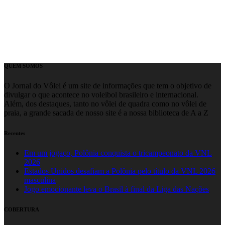
QUEM SOMOS
O Jornal do Vôlei é um site de informações que tem o objetivo de
divulgar o que acontece no voleibol brasileiro e internacional.
Além, dos destaques, tanto no vôlei de quadra como no vôlei de
praia, a grande sacada de nosso site é a nossa biblioteca de A a Z
Recentes
Em um jogaço, Polônia conquista o tricampeonato da VNL
2026
Estados Unidos desafiam a Polônia pelo título da VNL 2026
masculina
Jogo emocionante leva o Brasil à final da Liga das Nações
COBERTURA