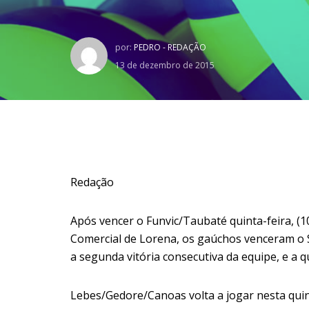
por:
PEDRO - REDAÇÃO
13 de dezembro de 2015
Redação
Após vencer o Funvic/Taubaté quinta-feira, (
Comercial de Lorena, os gaúchos venceram o Sã
a segunda vitória consecutiva da equipe, e a 
Lebes/Gedore/Canoas volta a jogar nesta quint