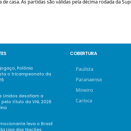
ora de casa. As partidas são válidas pela décima rodada da Su
TES
COBERTURA
jogaço, Polônia
Paulista
sta o tricampeonato da
Paranaense
26
Mineiro
s Unidos desafiam a
Carioca
 pelo título da VNL 2026
ina
mocionante leva o Brasil
 da Liga das Nações