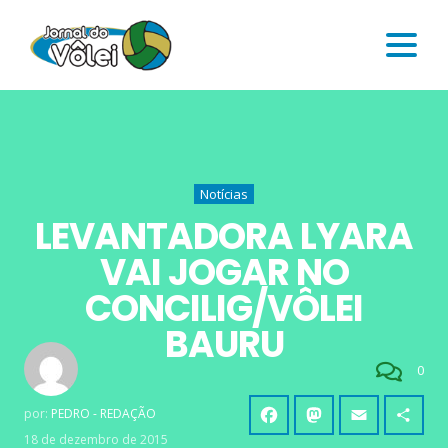
Notícias
LEVANTADORA LYARA
VAI JOGAR NO
CONCILIG/VÔLEI
BAURU
0
por:
PEDRO - REDAÇÃO
18 de dezembro de 2015