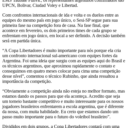
EMS Taubaté Funvic, os representantes argentinos confirmados são
UPCN, Bolivar, Ciudad Voley e Libertad.
Com confrontos internacionais de ida e volta e os duelos entre as
equipes do mesmo país em jogo único, o Sesi-SP segue para sua
primeira fase na competição fora de casa. Na fase final, que
acontece em fevereiro, os dois primeiros times de cada grupo se
enfrentam em jogo único, em local a ser definido. A decisão também
será em partida única.
“A Copa Libertadores é muito importante para nós porque ela cria
um confronto internacional sul-americano com equipes fortes da
Argentina. Foi uma ideia que surgiu com as equipes aqui do Brasil e
os técnicos argentinos, que aproximou rapidamente o contato e
conseguimos em quatro meses colocar para cima uma competição
desse nível”, comentou o técnico Rubinho, que ainda ressaltou a
importância da competição.
“Obviamente a competição ainda não esteja no melhor formato, mas
estamos dando os passos para que ela aconteça. Acredito que seja
um torneio bastante competitivo e muito interessante para os nossos
jogadores brasileiros enfrentarem a escola argentina, que é diferente
da nossa, com muita habilidade. Eu creio que estamos dando um
passo muito importante para o futuro do voleibol brasileiro”.
Divididos em dois grupos, a Copa Libertadores contará com uma