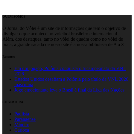
QUEM SOMOS
O Jornal do Vôlei é um site de informações que tem o objetivo de
divulgar o que acontece no voleibol brasileiro e internacional.
Além, dos destaques, tanto no vôlei de quadra como no vôlei de
praia, a grande sacada de nosso site é a nossa biblioteca de A a Z
Recentes
Em um jogaço, Polônia conquista o tricampeonato da VNL
2026
Estados Unidos desafiam a Polônia pelo título da VNL 2026
masculina
Jogo emocionante leva o Brasil à final da Liga das Nações
COBERTURA
Paulista
Paranaense
Mineiro
Carioca