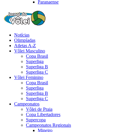
Paranaense
Notícias
Olimpíadas
Atletas A-Z
Vôlei Masculino
Copa Brasil
Superliga
Superliga B
Superliga C
Vôlei Feminino
Copa Brasil
Superliga
Superliga B
Superliga C
Campeonatos
Vôlei de Praia
Copa Libertadores
Supercopa
Campeonatos Regionais
Mineiro