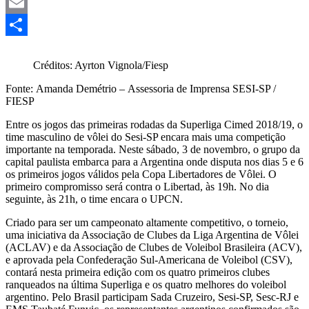
Mastodon
Email
Share
Créditos: Ayrton Vignola/Fiesp
Fonte: Amanda Demétrio – Assessoria de Imprensa SESI-SP /
FIESP
Entre os jogos das primeiras rodadas da Superliga Cimed 2018/19, o
time masculino de vôlei do Sesi-SP encara mais uma competição
importante na temporada. Neste sábado, 3 de novembro, o grupo da
capital paulista embarca para a Argentina onde disputa nos dias 5 e 6
os primeiros jogos válidos pela Copa Libertadores de Vôlei. O
primeiro compromisso será contra o Libertad, às 19h. No dia
seguinte, às 21h, o time encara o UPCN.
Criado para ser um campeonato altamente competitivo, o torneio,
uma iniciativa da Associação de Clubes da Liga Argentina de Vôlei
(ACLAV) e da Associação de Clubes de Voleibol Brasileira (ACV),
e aprovada pela Confederação Sul-Americana de Voleibol (CSV),
contará nesta primeira edição com os quatro primeiros clubes
ranqueados na última Superliga e os quatro melhores do voleibol
argentino. Pelo Brasil participam Sada Cruzeiro, Sesi-SP, Sesc-RJ e