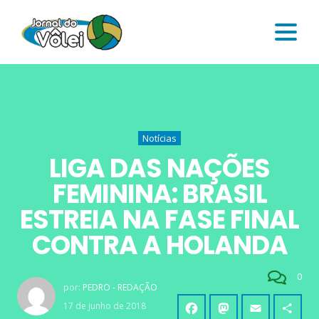
Notícias
LIGA DAS NAÇÕES
FEMININA: BRASIL
ESTREIA NA FASE FINAL
CONTRA A HOLANDA
0
por:
PEDRO - REDAÇÃO
17 de junho de 2018