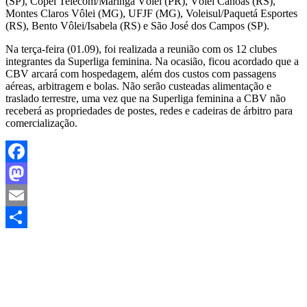
(SP), Copel Telecom/Maringá Vôlei (PR), Vôlei Canoas (RS),
Montes Claros Vôlei (MG), UFJF (MG), Voleisul/Paquetá Esportes
(RS), Bento Vôlei/Isabela (RS) e São José dos Campos (SP).
Na terça-feira (01.09), foi realizada a reunião com os 12 clubes
integrantes da Superliga feminina. Na ocasião, ficou acordado que a
CBV arcará com hospedagem, além dos custos com passagens
aéreas, arbitragem e bolas. Não serão custeadas alimentação e
traslado terrestre, uma vez que na Superliga feminina a CBV não
receberá as propriedades de postes, redes e cadeiras de árbitro para
comercialização.
Facebook
Mastodon
Email
Share