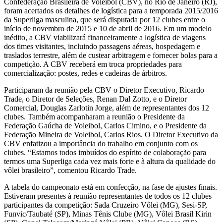
Confederação Brasileira de Voleibol (CBV), no Rio de Janeiro (RJ),
foram acertados os detalhes de logística para a temporada 2015/2016
da Superliga masculina, que será disputada por 12 clubes entre o
início de novembro de 2015 e 10 de abril de 2016. Em um modelo
inédito, a CBV viabilizará financeiramente a logística de viagens
dos times visitantes, incluindo passagens aéreas, hospedagem e
traslados terrestre, além de custear arbitragem e fornecer bolas para a
competição. A CBV receberá em troca propriedades para
comercialização: postes, redes e cadeiras de árbitros.
Participaram da reunião pela CBV o Diretor Executivo, Ricardo
Trade, o Diretor de Seleções, Renan Dal Zotto, e o Diretor
Comercial, Douglas Zarlotin Jorge, além de representantes dos 12
clubes. Também acompanharam a reunião o Presidente da
Federação Gaúcha de Voleibol, Carlos Cimino, e o Presidente da
Federação Mineira de Voleibol, Carlos Rios. O Diretor Executivo da
CBV enfatizou a importância do trabalho em conjunto com os
clubes. “Estamos todos imbuídos do espírito de colaboração para
termos uma Superliga cada vez mais forte e à altura da qualidade do
vôlei brasileiro”, comentou Ricardo Trade.
A tabela do campeonato está em confecção, na fase de ajustes finais.
Estiveram presentes à reunião representantes de todos os 12 clubes
participantes da competição: Sada Cruzeiro Vôlei (MG), Sesi-SP,
Funvic/Taubaté (SP), Minas Tênis Clube (MG), Vôlei Brasil Kirin