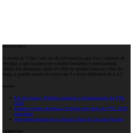
QUEM SOMOS
O Jornal do Vôlei é um site de informações que tem o objetivo de
divulgar o que acontece no voleibol brasileiro e internacional.
Além, dos destaques, tanto no vôlei de quadra como no vôlei de
praia, a grande sacada de nosso site é a nossa biblioteca de A a Z
Recentes
Em um jogaço, Polônia conquista o tricampeonato da VNL
2026
Estados Unidos desafiam a Polônia pelo título da VNL 2026
masculina
Jogo emocionante leva o Brasil à final da Liga das Nações
COBERTURA