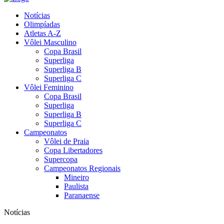
Notícias
Olimpíadas
Atletas A-Z
Vôlei Masculino
Copa Brasil
Superliga
Superliga B
Superliga C
Vôlei Feminino
Copa Brasil
Superliga
Superliga B
Superliga C
Campeonatos
Vôlei de Praia
Copa Libertadores
Supercopa
Campeonatos Regionais
Mineiro
Paulista
Paranaense
Notícias