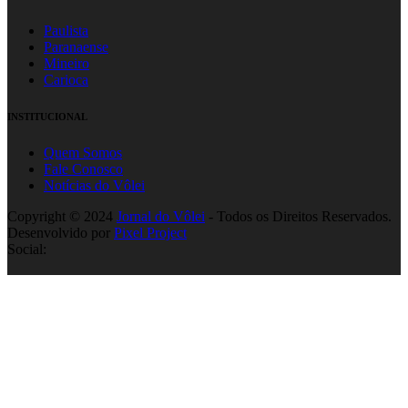
Paulista
Paranaense
Mineiro
Carioca
INSTITUCIONAL
Quem Somos
Fale Conosco
Notícias do Vôlei
Copyright © 2024
Jornal do Vôlei
- Todos os Direitos Reservados.
Desenvolvido por
Pixel Project
Social: