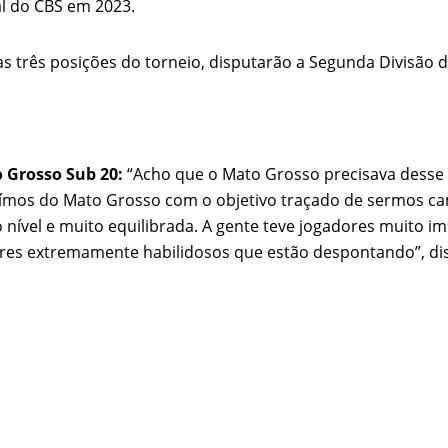
al do CBS em 2023.
mas três posições do torneio, disputarão a Segunda Divisão 
o Grosso Sub 20:
“Acho que o Mato Grosso precisava desse 
ímos do Mato Grosso com o objetivo traçado de sermos cam
o nível e muito equilibrada. A gente teve jogadores muito 
dores extremamente habilidosos que estão despontando”, dis
NTES
COBERTURA