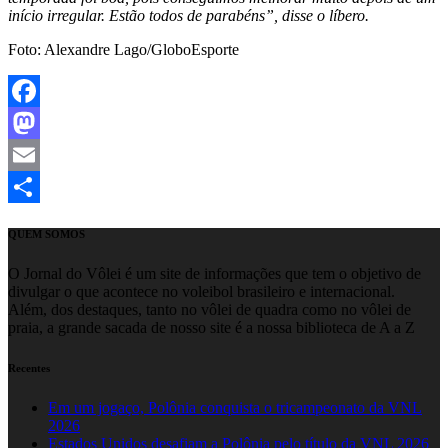
início irregular. Estão todos de parabéns”, disse o líbero.
Foto: Alexandre Lago/GloboEsporte
Facebook
Mastodon
Email
Share
QUEM SOMOS
O Jornal do Vôlei é um site de informações que tem o objetivo de
divulgar o que acontece no voleibol brasileiro e internacional.
Além, dos destaques, tanto no vôlei de quadra como no vôlei de
praia, a grande sacada de nosso site é a nossa biblioteca de A a Z
Recentes
Em um jogaço, Polônia conquista o tricampeonato da VNL
2026
Estados Unidos desafiam a Polônia pelo título da VNL 2026