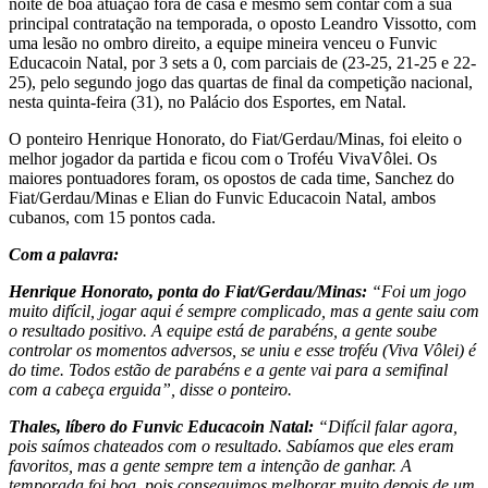
noite de boa atuação fora de casa e mesmo sem contar com a sua
principal contratação na temporada, o oposto Leandro Vissotto, com
uma lesão no ombro direito, a equipe mineira venceu o Funvic
Educacoin Natal, por 3 sets a 0, com parciais de (23-25, 21-25 e 22-
25), pelo segundo jogo das quartas de final da competição nacional,
nesta quinta-feira (31), no Palácio dos Esportes, em Natal.
O ponteiro Henrique Honorato, do Fiat/Gerdau/Minas, foi eleito o
melhor jogador da partida e ficou com o Troféu VivaVôlei. Os
maiores pontuadores foram, os opostos de cada time, Sanchez do
Fiat/Gerdau/Minas e Elian do Funvic Educacoin Natal, ambos
cubanos, com 15 pontos cada.
Com a palavra:
Henrique Honorato, ponta do Fiat/Gerdau/Minas:
“Foi um jogo
muito difícil, jogar aqui é sempre complicado, mas a gente saiu com
o resultado positivo. A equipe está de parabéns, a gente soube
controlar os momentos adversos, se uniu e esse troféu (Viva Vôlei) é
do time. Todos estão de parabéns e a gente vai para a semifinal
com a cabeça erguida”, disse o ponteiro.
Thales, líbero do Funvic Educacoin Natal:
“Difícil falar agora,
pois saímos chateados com o resultado. Sabíamos que eles eram
favoritos, mas a gente sempre tem a intenção de ganhar. A
temporada foi boa, pois conseguimos melhorar muito depois de um