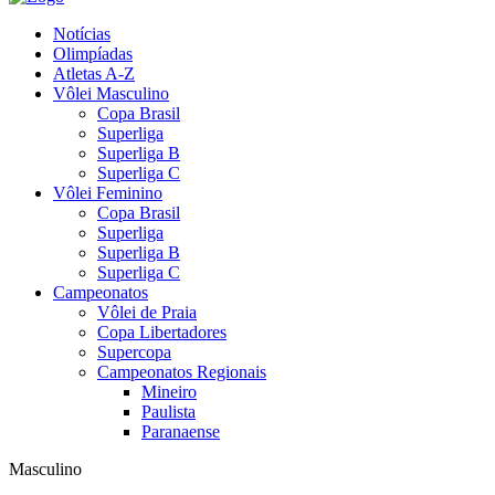
Notícias
Olimpíadas
Atletas A-Z
Vôlei Masculino
Copa Brasil
Superliga
Superliga B
Superliga C
Vôlei Feminino
Copa Brasil
Superliga
Superliga B
Superliga C
Campeonatos
Vôlei de Praia
Copa Libertadores
Supercopa
Campeonatos Regionais
Mineiro
Paulista
Paranaense
Masculino