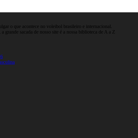
gar o que acontece no voleibol brasileiro e internacional.
 a grande sacada de nosso site é a nossa biblioteca de A a Z
26
asculina