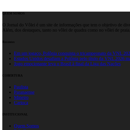
QUEM SOMOS
O Jornal do Vôlei é um site de informações que tem o objetivo de divul
Além, dos destaques, tanto no vôlei de quadra como no vôlei de praia,
Recentes
Em um jogaço, Polônia conquista o tricampeonato da VNL 20
Estados Unidos desafiam a Polônia pelo título da VNL 2026 m
Jogo emocionante leva o Brasil à final da Liga das Nações
COBERTURA
Paulista
Paranaense
Mineiro
Carioca
INSTITUCIONAL
Quem Somos