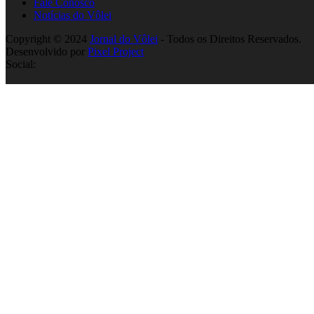
Fale Conosco
Notícias do Vôlei
Copyright © 2024
Jornal do Vôlei
- Todos os Direitos Reservados.
Desenvolvido por
Pixel Project
Social: