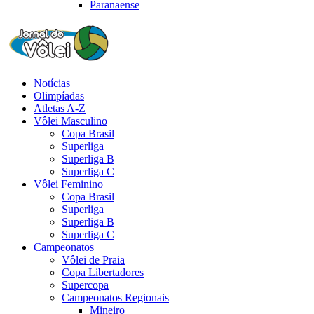
Paranaense
Notícias
Olimpíadas
Atletas A-Z
Vôlei Masculino
Copa Brasil
Superliga
Superliga B
Superliga C
Vôlei Feminino
Copa Brasil
Superliga
Superliga B
Superliga C
Campeonatos
Vôlei de Praia
Copa Libertadores
Supercopa
Campeonatos Regionais
Mineiro