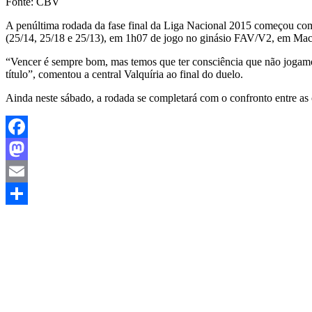
Fonte: CBV
A penúltima rodada da fase final da Liga Nacional 2015 começou com
(25/14, 25/18 e 25/13), em 1h07 de jogo no ginásio FAV/V2, em Mac
“Vencer é sempre bom, mas temos que ter consciência que não jogamos
título”, comentou a central Valquíria ao final do duelo.
Ainda neste sábado, a rodada se completará com o confronto entre a
Facebook
Mastodon
Email
Share