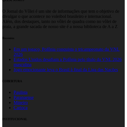
O Jornal do Vôlei é um site de informações que tem o objetivo de
divulgar o que acontece no voleibol brasileiro e internacional.
Além, dos destaques, tanto no vôlei de quadra como no vôlei de
praia, a grande sacada de nosso site é a nossa biblioteca de A a Z
Recentes
Em um jogaço, Polônia conquista o tricampeonato da VNL
2026
Estados Unidos desafiam a Polônia pelo título da VNL 2026
masculina
Jogo emocionante leva o Brasil à final da Liga das Nações
COBERTURA
Paulista
Paranaense
Mineiro
Carioca
INSTITUCIONAL