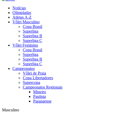
Notícias
Olimpíadas
Atletas A-Z
Vôlei Masculino
Copa Brasil
Superliga
Superliga B
Superliga C
Vôlei Feminino
Copa Brasil
Superliga
Superliga B
Superliga C
Campeonatos
Vôlei de Praia
Copa Libertadores
Supercopa
Campeonatos Regionais
Mineiro
Paulista
Paranaense
Masculino