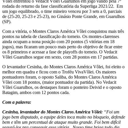
Vôlei enfrentou o Vedacit Vôlei Guarulhos em jogo válido pela 7º
rodada do returno da fase classificatória da Superliga 2021/22. Em
um jogo equilibrado, o time mineiro venceu por 3 sets a 0, parciais
de (25-20, 25-23 e 25-23), no Ginásio Ponte Grande, em Guarulhos
(SP).
Com a vitória, o Montes Claros América Vôlei conquistou mais três
pontos na tabela de classificação do torneio. Os montes-clarenses
ainda ocupam a nona posição com 20 pontos (5 vitórias em 18
jogos), mas ficaram um pouco mais perto do objetivo de ficar entre
os 8 primeiros e acessar a fase de playoffs do torneio. O Vedacit
Vôlei Guarulhos segue em sexto, com 28 pontos em 17 partidas.
O levantador Cesinha, do Montes Claros América Vôlei, foi eleito o
melhor em quadra e ficou com o Troféu VivaVôlei. Os maiores
pontuadores foram, o oposto Saliba, do Montes Claros América
Vôlei com 18 pontos, (maior pontuador da partida). No Vedacit
Vôlei Guarulhos, os destaques foram o ponteiro Deivid e o oposto
Batagim, ambos com 12 pontos cada.
Com a palavra:
Cesinha, levantador do Montes Claros América Vôlei:
“Foi um
jogo bem disputado, a equipe deles toca muito no bloqueio, defende
bem e têm um percentual de ataque muito grande. Foi bem difícil
segurá-los pra conseguir essa vitória. Nosso time briga todo dia