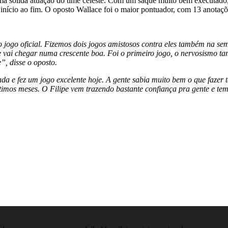
ma sólida atuação do time celeste. Com um saque muito bem executado,
início ao fim. O oposto Wallace foi o maior pontuador, com 13 anotaçõ
 jogo oficial. Fizemos dois jogos amistosos contra eles também na sem
que vai chegar numa crescente boa. Foi o primeiro jogo, o nervosis
”, disse o oposto.
da e fez um jogo excelente hoje. A gente sabia muito bem o que fazer
imos meses. O Filipe vem trazendo bastante confiança pra gente e t