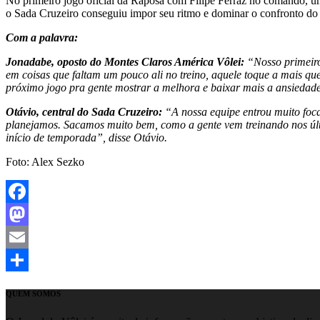
No primeiro jogo oficial da Raposa com Filipe Ferraz no comando, u
o Sada Cruzeiro conseguiu impor seu ritmo e dominar o confronto do 
Com a palavra:
Jonadabe, oposto do Montes Claros América Vôlei:
“Nosso primeiro
em coisas que faltam um pouco ali no treino, aquele toque a mais 
próximo jogo pra gente mostrar a melhora e baixar mais a ansiedade
Otávio, central do Sada Cruzeiro:
“A nossa equipe entrou muito foca
planejamos. Sacamos muito bem, como a gente vem treinando nos últ
início de temporada”, disse Otávio.
Foto: Alex Sezko
Facebook
Mastodon
Email
Share
QUEM SOMOS