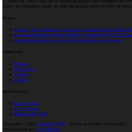
O Jornal do Vôlei é um site de informações que tem o objetivo de divul
Além, dos destaques, tanto no vôlei de quadra como no vôlei de praia,
Recentes
Em um jogaço, Polônia conquista o tricampeonato da VNL 20
Estados Unidos desafiam a Polônia pelo título da VNL 2026 m
Jogo emocionante leva o Brasil à final da Liga das Nações
COBERTURA
Paulista
Paranaense
Mineiro
Carioca
INSTITUCIONAL
Quem Somos
Fale Conosco
Notícias do Vôlei
Copyright © 2024
Jornal do Vôlei
- Todos os Direitos Reservados.
Desenvolvido por
Pixel Project