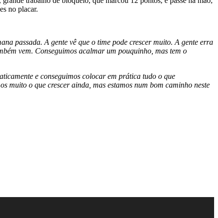
 grande trabalho de bloqueio, que marcou 12 pontos, e passe na mão,
es no placar.
ana passada. A gente vê que o time pode crescer muito. A gente erra
mo também vem. Conseguimos acalmar um pouquinho, mas tem o
 taticamente e conseguimos colocar em prática tudo o que
emos muito o que crescer ainda, mas estamos num bom caminho neste