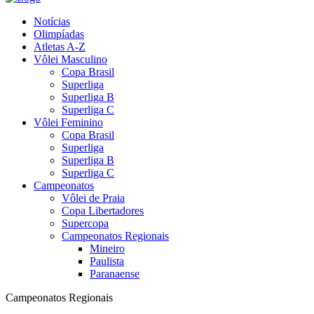
Notícias
Olimpíadas
Atletas A-Z
Vôlei Masculino
Copa Brasil
Superliga
Superliga B
Superliga C
Vôlei Feminino
Copa Brasil
Superliga
Superliga B
Superliga C
Campeonatos
Vôlei de Praia
Copa Libertadores
Supercopa
Campeonatos Regionais
Mineiro
Paulista
Paranaense
Campeonatos Regionais