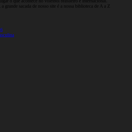
gar o que acontece no voleibol brasileiro e internacional.
 a grande sacada de nosso site é a nossa biblioteca de A a Z
26
asculina