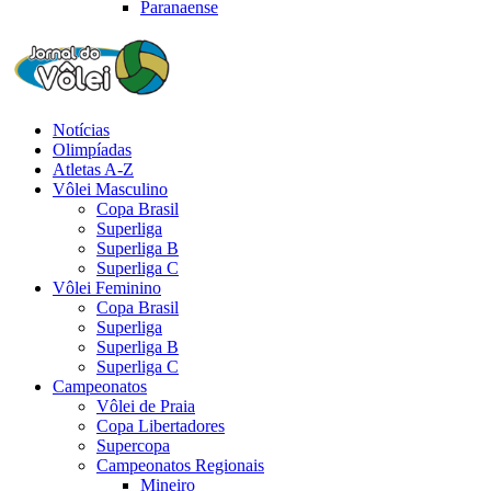
Paranaense
Notícias
Olimpíadas
Atletas A-Z
Vôlei Masculino
Copa Brasil
Superliga
Superliga B
Superliga C
Vôlei Feminino
Copa Brasil
Superliga
Superliga B
Superliga C
Campeonatos
Vôlei de Praia
Copa Libertadores
Supercopa
Campeonatos Regionais
Mineiro