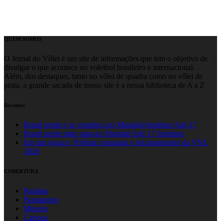
QUEM SOMOS
O Jornal do Vôlei é um site de informações que tem o objetivo de
divulgar o que acontece no voleibol brasileiro e internacional.
Além, dos destaques, tanto no vôlei de quadra como no vôlei de
praia, a grande sacada de nosso site é a nossa biblioteca de A a Z
Recentes
Brasil perde e se complica no Mundial feminino Sub 17
Brasil perde mais uma no Mundial Sub 17 feminino
Em um jogaço, Polônia conquista o tricampeonato da VNL
2026
COBERTURA
Paulista
Paranaense
Mineiro
Carioca