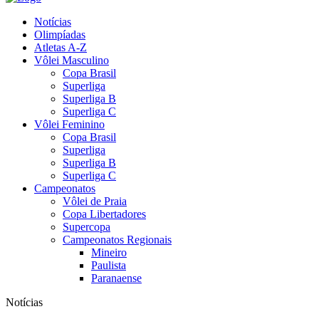
Notícias
Olimpíadas
Atletas A-Z
Vôlei Masculino
Copa Brasil
Superliga
Superliga B
Superliga C
Vôlei Feminino
Copa Brasil
Superliga
Superliga B
Superliga C
Campeonatos
Vôlei de Praia
Copa Libertadores
Supercopa
Campeonatos Regionais
Mineiro
Paulista
Paranaense
Notícias