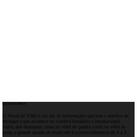
QUEM SOMOS
O Jornal do Vôlei é um site de informações que tem o objetivo de
divulgar o que acontece no voleibol brasileiro e internacional.
Além, dos destaques, tanto no vôlei de quadra como no vôlei de
praia, a grande sacada de nosso site é a nossa biblioteca de A a Z