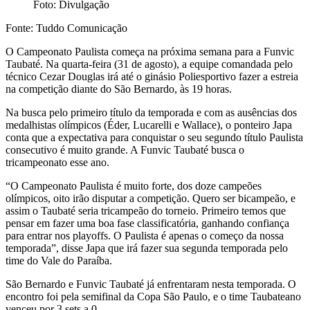
Foto: Divulgação
Fonte: Tuddo Comunicação
O Campeonato Paulista começa na próxima semana para a Funvic
Taubaté. Na quarta-feira (31 de agosto), a equipe comandada pelo
técnico Cezar Douglas irá até o ginásio Poliesportivo fazer a estreia
na competição diante do São Bernardo, às 19 horas.
Na busca pelo primeiro título da temporada e com as ausências dos
medalhistas olímpicos (Éder, Lucarelli e Wallace), o ponteiro Japa
conta que a expectativa para conquistar o seu segundo título Paulista
consecutivo é muito grande. A Funvic Taubaté busca o
tricampeonato esse ano.
“O Campeonato Paulista é muito forte, dos doze campeões
olímpicos, oito irão disputar a competição. Quero ser bicampeão, e
assim o Taubaté seria tricampeão do torneio. Primeiro temos que
pensar em fazer uma boa fase classificatória, ganhando confiança
para entrar nos playoffs. O Paulista é apenas o começo da nossa
temporada”, disse Japa que irá fazer sua segunda temporada pelo
time do Vale do Paraíba.
São Bernardo e Funvic Taubaté já enfrentaram nesta temporada. O
encontro foi pela semifinal da Copa São Paulo, e o time Taubateano
venceu por 3 sets a 0.