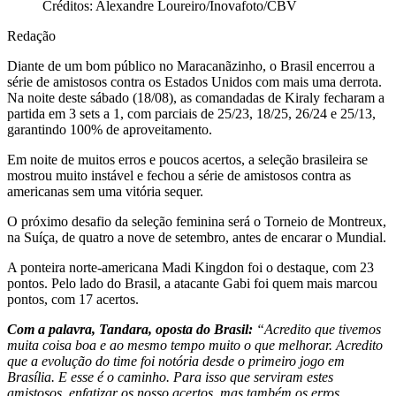
Créditos: Alexandre Loureiro/Inovafoto/CBV
Redação
Diante de um bom público no Maracanãzinho, o Brasil encerrou a
série de amistosos contra os Estados Unidos com mais uma derrota.
Na noite deste sábado (18/08), as comandadas de Kiraly fecharam a
partida em 3 sets a 1, com parciais de 25/23, 18/25, 26/24 e 25/13,
garantindo 100% de aproveitamento.
Em noite de muitos erros e poucos acertos, a seleção brasileira se
mostrou muito instável e fechou a série de amistosos contra as
americanas sem uma vitória sequer.
O próximo desafio da seleção feminina será o Torneio de Montreux,
na Suíça, de quatro a nove de setembro, antes de encarar o Mundial.
A ponteira norte-americana Madi Kingdon foi o destaque, com 23
pontos. Pelo lado do Brasil, a atacante Gabi foi quem mais marcou
pontos, com 17 acertos.
Com a palavra, Tandara, oposta do Brasil:
“Acredito que tivemos
muita coisa boa e ao mesmo tempo muito o que melhorar. Acredito
que a evolução do time foi notória desde o primeiro jogo em
Brasília. E esse é o caminho. Para isso que serviram estes
amistosos, enfatizar os nosso acertos, mas também os erros.