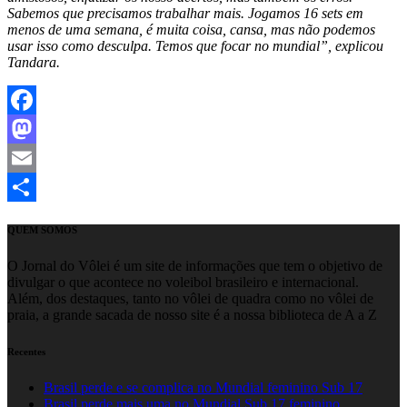
Sabemos que precisamos trabalhar mais. Jogamos 16 sets em
menos de uma semana, é muita coisa, cansa, mas não podemos
usar isso como desculpa. Temos que focar no mundial”, explicou
Tandara.
Facebook
Mastodon
Email
Share
QUEM SOMOS
O Jornal do Vôlei é um site de informações que tem o objetivo de
divulgar o que acontece no voleibol brasileiro e internacional.
Além, dos destaques, tanto no vôlei de quadra como no vôlei de
praia, a grande sacada de nosso site é a nossa biblioteca de A a Z
Recentes
Brasil perde e se complica no Mundial feminino Sub 17
Brasil perde mais uma no Mundial Sub 17 feminino