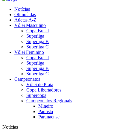
Notícias
Olimpíadas
Atletas A-Z
Vôlei Masculino
Copa Brasil
Superliga
Superliga B
Superliga C
Vôlei Feminino
Copa Brasil
Superliga
Superliga B
Superliga C
Campeonatos
Vôlei de Praia
Copa Libertadores
Supercopa
Campeonatos Regionais
Mineiro
Paulista
Paranaense
Notícias