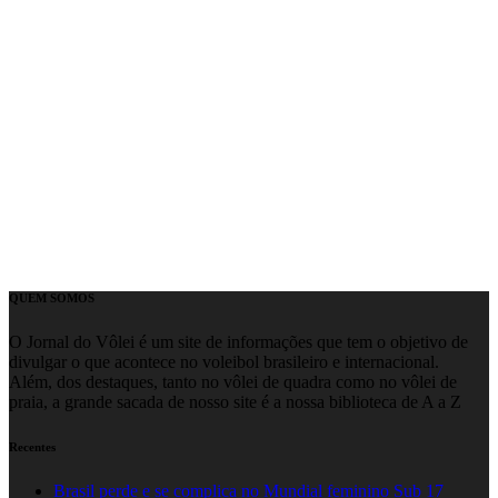
QUEM SOMOS
O Jornal do Vôlei é um site de informações que tem o objetivo de
divulgar o que acontece no voleibol brasileiro e internacional.
Além, dos destaques, tanto no vôlei de quadra como no vôlei de
praia, a grande sacada de nosso site é a nossa biblioteca de A a Z
Recentes
Brasil perde e se complica no Mundial feminino Sub 17