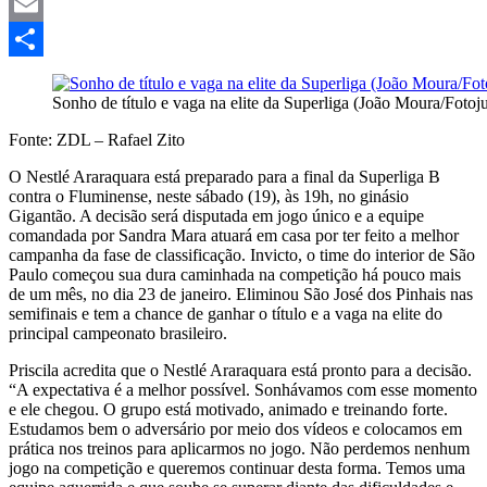
Mastodon
Email
Share
Sonho de título e vaga na elite da Superliga (João Moura/Foto
Fonte: ZDL – Rafael Zito
O Nestlé Araraquara está preparado para a final da Superliga B
contra o Fluminense, neste sábado (19), às 19h, no ginásio
Gigantão. A decisão será disputada em jogo único e a equipe
comandada por Sandra Mara atuará em casa por ter feito a melhor
campanha da fase de classificação. Invicto, o time do interior de São
Paulo começou sua dura caminhada na competição há pouco mais
de um mês, no dia 23 de janeiro. Eliminou São José dos Pinhais nas
semifinais e tem a chance de ganhar o título e a vaga na elite do
principal campeonato brasileiro.
Priscila acredita que o Nestlé Araraquara está pronto para a decisão.
“A expectativa é a melhor possível. Sonhávamos com esse momento
e ele chegou. O grupo está motivado, animado e treinando forte.
Estudamos bem o adversário por meio dos vídeos e colocamos em
prática nos treinos para aplicarmos no jogo. Não perdemos nenhum
jogo na competição e queremos continuar desta forma. Temos uma