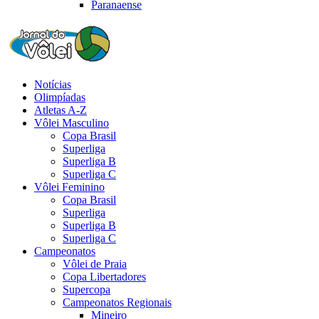
Paranaense
Notícias
Olimpíadas
Atletas A-Z
Vôlei Masculino
Copa Brasil
Superliga
Superliga B
Superliga C
Vôlei Feminino
Copa Brasil
Superliga
Superliga B
Superliga C
Campeonatos
Vôlei de Praia
Copa Libertadores
Supercopa
Campeonatos Regionais
Mineiro