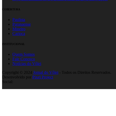
COBERTURA
Paulista
Paranaense
Mineiro
Carioca
INSTITUCIONAL
Quem Somos
Fale Conosco
Notícias do Vôlei
Copyright © 2024
Jornal do Vôlei
- Todos os Direitos Reservados.
Desenvolvido por
Pixel Project
Social: