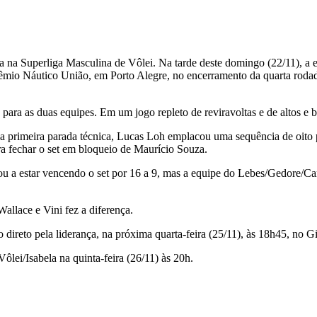
ia na Superliga Masculina de Vôlei. Na tarde deste domingo (22/11), a
mio Náutico União, em Porto Alegre, no encerramento da quarta rodada
 para as duas equipes. Em um jogo repleto de reviravoltas e de altos e b
 da primeira parada técnica, Lucas Loh emplacou uma sequência de oit
ra fechar o set em bloqueio de Maurício Souza.
ou a estar vencendo o set por 16 a 9, mas a equipe do Lebes/Gedore/C
allace e Vini fez a diferença.
 direto pela liderança, na próxima quarta-feira (25/11), às 18h45, no 
ei/Isabela na quinta-feira (26/11) às 20h.