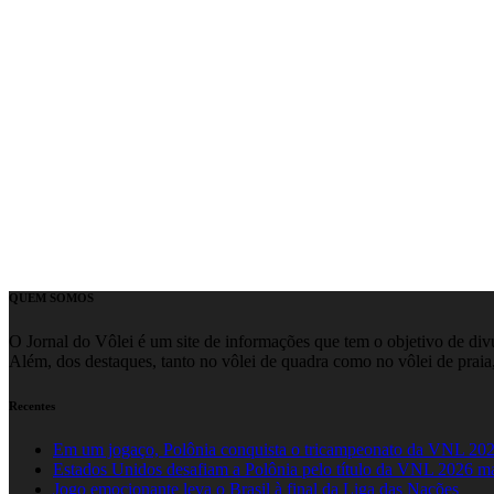
QUEM SOMOS
O Jornal do Vôlei é um site de informações que tem o objetivo de divul
Além, dos destaques, tanto no vôlei de quadra como no vôlei de praia,
Recentes
Em um jogaço, Polônia conquista o tricampeonato da VNL 20
Estados Unidos desafiam a Polônia pelo título da VNL 2026 m
Jogo emocionante leva o Brasil à final da Liga das Nações