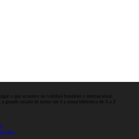
gar o que acontece no voleibol brasileiro e internacional.
 a grande sacada de nosso site é a nossa biblioteca de A a Z
26
asculina