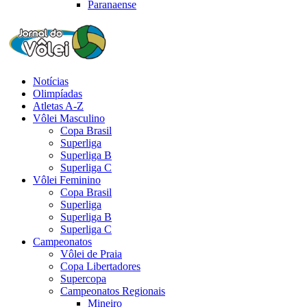
Paranaense
Notícias
Olimpíadas
Atletas A-Z
Vôlei Masculino
Copa Brasil
Superliga
Superliga B
Superliga C
Vôlei Feminino
Copa Brasil
Superliga
Superliga B
Superliga C
Campeonatos
Vôlei de Praia
Copa Libertadores
Supercopa
Campeonatos Regionais
Mineiro