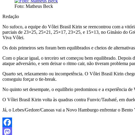
Foto: Matheus Beck
Redação
No sufoco, a equipe do Vôlei Brasil Kirin se reencontrou com a vitór
parciais de 23×25, 25×21, 25×17, 23×25, e 15×13, no Ginásio do Grê
Viva Vôlei.
Os dois primeiros sets foram bem equilibrados e cheios de alternativas
Com o placar igual, o terceiro set começou bem equilibrado. Depois
ataque adversário, e sem deixar o ritmo cair, não tiveram problema pa
Quarto set, relaxamento ou incompetência. O Vôlei Brasil Kirin cheg
conseguiu forçar o tie-break.
No quinto set desempate, o equilíbrio predominou e a experiência de W
O Vôlei Brasil Kirin volta às quadras contra Funvic/Taubaté, em duelo
Já, o Lebes/Gedore/Canoas vai a Novo Hamburgo enfrentar o Bento Vôl
Facebook