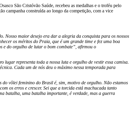
Osasco São Cristóvão Saúde, recebeu as medalhas e o troféu pelo
unção campanha construída ao longo da competição, com a vice
lo. Nosso maior desejo era dar a alegria da conquista para os nossos
conhecer os méritos do Praia, que é um grande time e fez uma boa
dos e do orgulho de lutar o bom combate”, afirmou o
o lugar representa toda a nossa luta e orgulho de vestir essa camisa.
técnica. Cada um de nós deu o máximo nessa temporada para
 do vôlei feminino do Brasil é, sim, motivo de orgulho. Não estamos
 com os erros e crescer. Sei que a torcida está machucada tanto
ma batalha, uma batalha importante, é verdade, mas a guerra