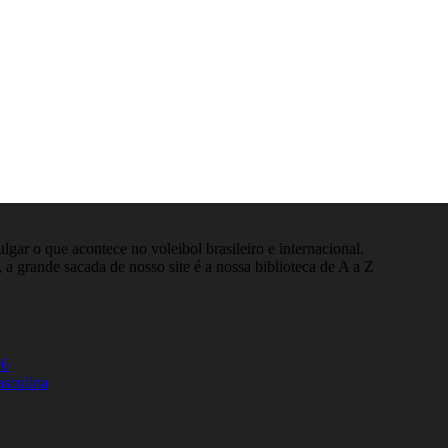
gar o que acontece no voleibol brasileiro e internacional.
 a grande sacada de nosso site é a nossa biblioteca de A a Z
26
asculina