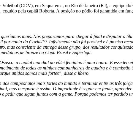
 Voleibol (CDV), em Saquarema, no Rio de Janeiro (RJ), a equipe do 
i, erguido pela capitã Roberta. A posição no pódio foi garantida em f
queríamos mais. Nos preparamos para chegar à final e disputar o títu
il por conta da Covid-19. Infelizmente não foi possível e é preciso re
turo, mas consciente da entrega desse grupo, dos resultados conquista
s medalhas de bronze na Copa Brasil e Superliga.
sasco, a capital mundial do vôlei feminino é uma honra. E esse terceir
metimento de todas as minhas companheiras de quadra e à comissão 
porque unidos somos mais fortes”, disse a líbero.
 dos campeonatos mais fortes do mundo e terminar entre as três forças
inal, mas o esporte é assim. O importante é seguir em frente, aprender
o e pedir que sigam juntos com a gente. Porque podemos ter perdido u