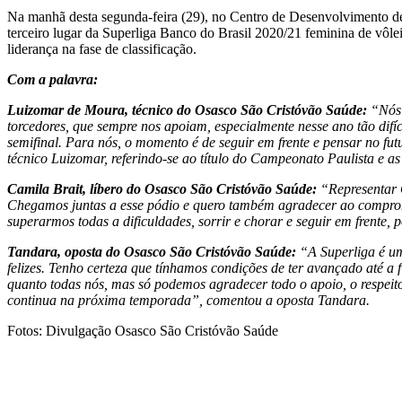
Na manhã desta segunda-feira (29), no Centro de Desenvolvimento de
terceiro lugar da Superliga Banco do Brasil 2020/21 feminina de vôle
liderança na fase de classificação.
Com a palavra:
Luizomar de Moura, técnico do Osasco São Cristóvão Saúde:
“Nós 
torcedores, que sempre nos apoiam, especialmente nesse ano tão difíc
semifinal. Para nós, o momento é de seguir em frente e pensar no fu
técnico Luizomar, referindo-se ao título do Campeonato Paulista e a
Camila Brait, líbero do Osasco São Cristóvão Saúde:
“Representar O
Chegamos juntas a esse pódio e quero também agradecer ao compro
superarmos todas a dificuldades, sorrir e chorar e seguir em frente, 
Tandara, oposta do Osasco São Cristóvão Saúde:
“A Superliga é um
felizes. Tenho certeza que tínhamos condições de ter avançado até a f
quanto todas nós, mas só podemos agradecer todo o apoio, o respeit
continua na próxima temporada”, comentou a oposta Tandara.
Fotos: Divulgação Osasco São Cristóvão Saúde