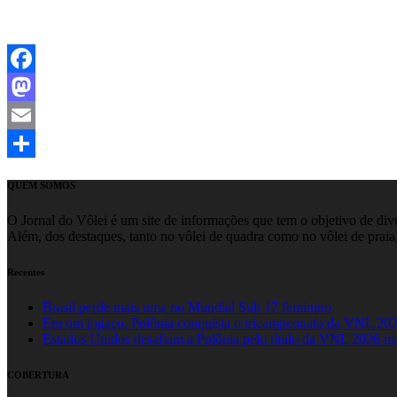
Facebook
Mastodon
Email
Share
QUEM SOMOS
O Jornal do Vôlei é um site de informações que tem o objetivo de divul
Além, dos destaques, tanto no vôlei de quadra como no vôlei de praia,
Recentes
Brasil perde mais uma no Mundial Sub 17 feminino
Em um jogaço, Polônia conquista o tricampeonato da VNL 20
Estados Unidos desafiam a Polônia pelo título da VNL 2026 m
COBERTURA