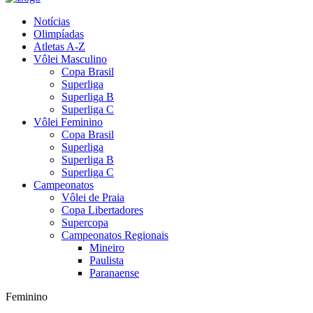
Notícias
Olimpíadas
Atletas A-Z
Vôlei Masculino
Copa Brasil
Superliga
Superliga B
Superliga C
Vôlei Feminino
Copa Brasil
Superliga
Superliga B
Superliga C
Campeonatos
Vôlei de Praia
Copa Libertadores
Supercopa
Campeonatos Regionais
Mineiro
Paulista
Paranaense
Feminino