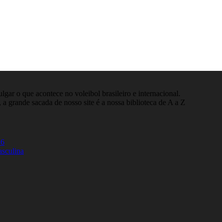
gar o que acontece no voleibol brasileiro e internacional.
 a grande sacada de nosso site é a nossa biblioteca de A a Z
26
asculina