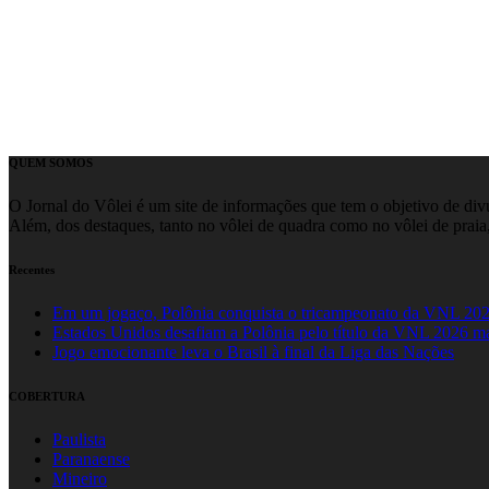
QUEM SOMOS
O Jornal do Vôlei é um site de informações que tem o objetivo de divul
Além, dos destaques, tanto no vôlei de quadra como no vôlei de praia,
Recentes
Em um jogaço, Polônia conquista o tricampeonato da VNL 20
Estados Unidos desafiam a Polônia pelo título da VNL 2026 m
Jogo emocionante leva o Brasil à final da Liga das Nações
COBERTURA
Paulista
Paranaense
Mineiro