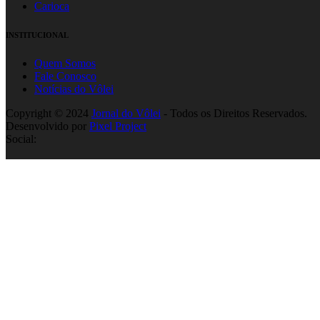
Carioca
INSTITUCIONAL
Quem Somos
Fale Conosco
Notícias do Vôlei
Copyright © 2024
Jornal do Vôlei
- Todos os Direitos Reservados.
Desenvolvido por
Pixel Project
Social: