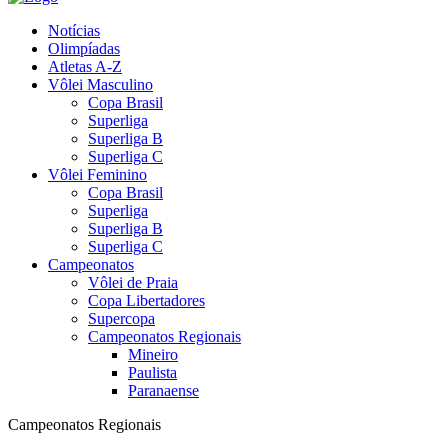
Notícias
Olimpíadas
Atletas A-Z
Vôlei Masculino
Copa Brasil
Superliga
Superliga B
Superliga C
Vôlei Feminino
Copa Brasil
Superliga
Superliga B
Superliga C
Campeonatos
Vôlei de Praia
Copa Libertadores
Supercopa
Campeonatos Regionais
Mineiro
Paulista
Paranaense
Campeonatos Regionais