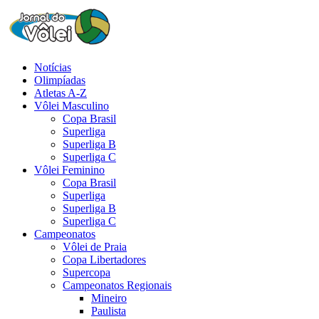
Notícias
Olimpíadas
Atletas A-Z
Vôlei Masculino
Copa Brasil
Superliga
Superliga B
Superliga C
Vôlei Feminino
Copa Brasil
Superliga
Superliga B
Superliga C
Campeonatos
Vôlei de Praia
Copa Libertadores
Supercopa
Campeonatos Regionais
Mineiro
Paulista