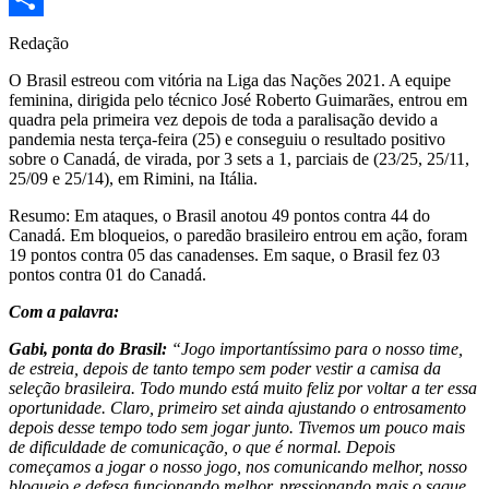
Share
Redação
O Brasil estreou com vitória na Liga das Nações 2021. A equipe
feminina, dirigida pelo técnico José Roberto Guimarães, entrou em
quadra pela primeira vez depois de toda a paralisação devido a
pandemia nesta terça-feira (25) e conseguiu o resultado positivo
sobre o Canadá, de virada, por 3 sets a 1, parciais de (23/25, 25/11,
25/09 e 25/14), em Rimini, na Itália.
Resumo: Em ataques, o Brasil anotou 49 pontos contra 44 do
Canadá. Em bloqueios, o paredão brasileiro entrou em ação, foram
19 pontos contra 05 das canadenses. Em saque, o Brasil fez 03
pontos contra 01 do Canadá.
Com a palavra:
Gabi, ponta do Brasil:
“Jogo importantíssimo para o nosso time,
de estreia, depois de tanto tempo sem poder vestir a camisa da
seleção brasileira. Todo mundo está muito feliz por voltar a ter essa
oportunidade. Claro, primeiro set ainda ajustando o entrosamento
depois desse tempo todo sem jogar junto. Tivemos um pouco mais
de dificuldade de comunicação, o que é normal. Depois
começamos a jogar o nosso jogo, nos comunicando melhor, nosso
bloqueio e defesa funcionando melhor, pressionando mais o saque,