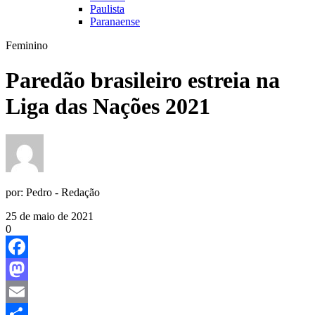
Paulista
Paranaense
Feminino
Paredão brasileiro estreia na
Liga das Nações 2021
por:
Pedro - Redação
25 de maio de 2021
0
Facebook
Mastodon
Email