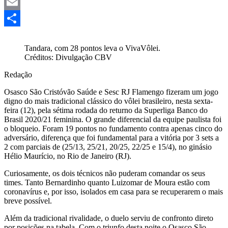
Mastodon
Email
Share
Tandara, com 28 pontos leva o VivaVôlei.
Créditos: Divulgação CBV
Redação
Osasco São Cristóvão Saúde e Sesc RJ Flamengo fizeram um jogo
digno do mais tradicional clássico do vôlei brasileiro, nesta sexta-
feira (12), pela sétima rodada do returno da Superliga Banco do
Brasil 2020/21 feminina. O grande diferencial da equipe paulista foi
o bloqueio. Foram 19 pontos no fundamento contra apenas cinco do
adversário, diferença que foi fundamental para a vitória por 3 sets a
2 com parciais de (25/13, 25/21, 20/25, 22/25 e 15/4), no ginásio
Hélio Maurício, no Rio de Janeiro (RJ).
Curiosamente, os dois técnicos não puderam comandar os seus
times. Tanto Bernardinho quanto Luizomar de Moura estão com
coronavírus e, por isso, isolados em casa para se recuperarem o mais
breve possível.
Além da tradicional rivalidade, o duelo serviu de confronto direto
por posições na tabela. Com o triunfo desta noite o Osasco São