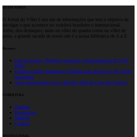
QUEM SOMOS
O Jornal do Vôlei é um site de informações que tem o objetivo de
divulgar o que acontece no voleibol brasileiro e internacional.
Além, dos destaques, tanto no vôlei de quadra como no vôlei de
praia, a grande sacada de nosso site é a nossa biblioteca de A a Z
Recentes
Em um jogaço, Polônia conquista o tricampeonato da VNL
2026
Estados Unidos desafiam a Polônia pelo título da VNL 2026
masculina
Jogo emocionante leva o Brasil à final da Liga das Nações
COBERTURA
Paulista
Paranaense
Mineiro
Carioca
INSTITUCIONAL