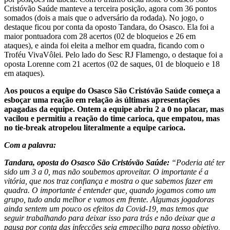
Cristóvão Saúde manteve a terceira posição, agora com 36 pontos
somados (dois a mais que o adversário da rodada). No jogo, o
destaque ficou por conta da oposto Tandara, do Osasco. Ela foi a
maior pontuadora com 28 acertos (02 de bloqueios e 26 em
ataques), e ainda foi eleita a melhor em quadra, ficando com o
Troféu VivaVôlei. Pelo lado do Sesc RJ Flamengo, o destaque foi a
oposta Lorenne com 21 acertos (02 de saques, 01 de bloqueio e 18
em ataques).
Aos poucos a equipe do Osasco São Cristóvão Saúde começa a
esboçar uma reação em relação às últimas apresentações
apagadas da equipe. Ontem a equipe abriu 2 a 0 no placar, mas
vacilou e permitiu a reação do time carioca, que empatou, mas
no tie-break atropelou literalmente a equipe carioca.
Com a palavra:
Tandara, oposta do Osasco São Cristóvão Saúde:
“Poderia até ter
sido um 3 a 0, mas não soubemos aproveitar. O importante é a
vitória, que nos traz confiança e mostra o que sabemos fazer em
quadra. O importante é entender que, quando jogamos como um
grupo, tudo anda melhor e vamos em frente. Algumas jogadoras
ainda sentem um pouco os efeitos da Covid-19, mas temos que
seguir trabalhando para deixar isso para trás e não deixar que a
pausa por conta das infecções seja empecilho para nosso objetivo,