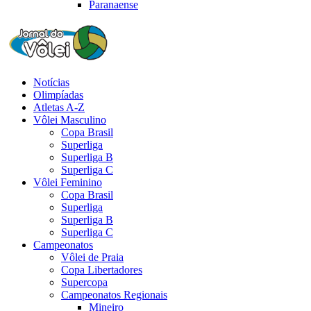
Paranaense
Notícias
Olimpíadas
Atletas A-Z
Vôlei Masculino
Copa Brasil
Superliga
Superliga B
Superliga C
Vôlei Feminino
Copa Brasil
Superliga
Superliga B
Superliga C
Campeonatos
Vôlei de Praia
Copa Libertadores
Supercopa
Campeonatos Regionais
Mineiro