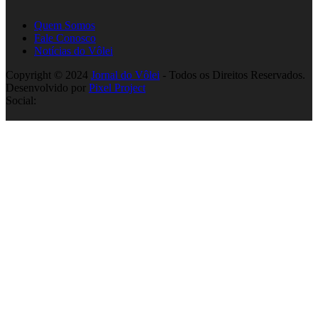
Quem Somos
Fale Conosco
Notícias do Vôlei
Copyright © 2024
Jornal do Vôlei
- Todos os Direitos Reservados.
Desenvolvido por
Pixel Project
Social: