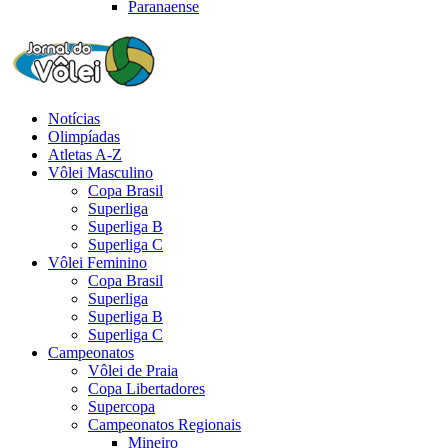
Paranaense
Notícias
Olimpíadas
Atletas A-Z
Vôlei Masculino
Copa Brasil
Superliga
Superliga B
Superliga C
Vôlei Feminino
Copa Brasil
Superliga
Superliga B
Superliga C
Campeonatos
Vôlei de Praia
Copa Libertadores
Supercopa
Campeonatos Regionais
Mineiro