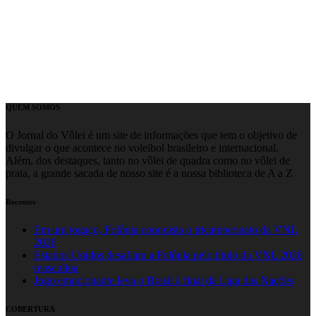
QUEM SOMOS
O Jornal do Vôlei é um site de informações que tem o objetivo de
divulgar o que acontece no voleibol brasileiro e internacional.
Além, dos destaques, tanto no vôlei de quadra como no vôlei de
praia, a grande sacada de nosso site é a nossa biblioteca de A a Z
Recentes
Em um jogaço, Polônia conquista o tricampeonato da VNL
2026
Estados Unidos desafiam a Polônia pelo título da VNL 2026
masculina
Jogo emocionante leva o Brasil à final da Liga das Nações
COBERTURA