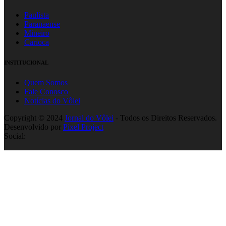
Paulista
Paranaense
Mineiro
Carioca
INSTITUCIONAL
Quem Somos
Fale Conosco
Notícias do Vôlei
Copyright © 2024
Jornal do Vôlei
- Todos os Direitos Reservados.
Desenvolvido por
Pixel Project
Social: