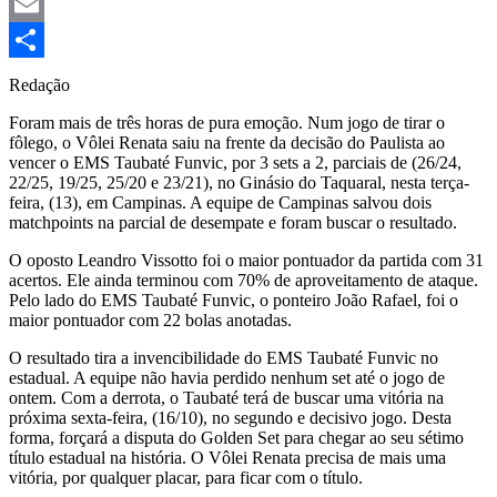
Mastodon
Email
Share
Redação
Foram mais de três horas de pura emoção. Num jogo de tirar o
fôlego, o Vôlei Renata saiu na frente da decisão do Paulista ao
vencer o EMS Taubaté Funvic, por 3 sets a 2, parciais de (26/24,
22/25, 19/25, 25/20 e 23/21), no Ginásio do Taquaral, nesta terça-
feira, (13), em Campinas. A equipe de Campinas salvou dois
matchpoints na parcial de desempate e foram buscar o resultado.
O oposto Leandro Vissotto foi o maior pontuador da partida com 31
acertos. Ele ainda terminou com 70% de aproveitamento de ataque.
Pelo lado do EMS Taubaté Funvic, o ponteiro João Rafael, foi o
maior pontuador com 22 bolas anotadas.
O resultado tira a invencibilidade do EMS Taubaté Funvic no
estadual. A equipe não havia perdido nenhum set até o jogo de
ontem. Com a derrota, o Taubaté terá de buscar uma vitória na
próxima sexta-feira, (16/10), no segundo e decisivo jogo. Desta
forma, forçará a disputa do Golden Set para chegar ao seu sétimo
título estadual na história. O Vôlei Renata precisa de mais uma
vitória, por qualquer placar, para ficar com o título.