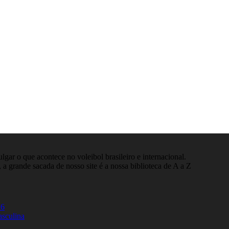
gar o que acontece no voleibol brasileiro e internacional.
 a grande sacada de nosso site é a nossa biblioteca de A a Z
26
asculina