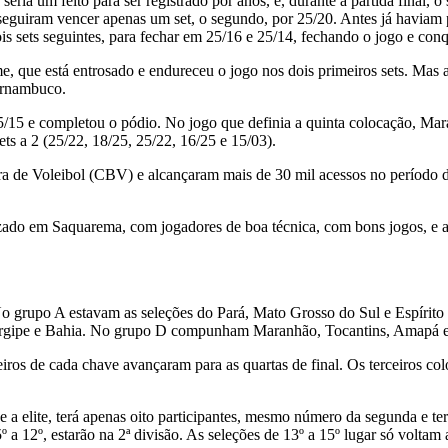
eria um feito para ser registrado por anos, e, durante a partida final,
eguiram vencer apenas um set, o segundo, por 25/20. Antes já haviam 
s sets seguintes, para fechar em 25/16 e 25/14, fechando o jogo e conqu
ue está entrosado e endureceu o jogo nos dois primeiros sets. Mas aju
ernambuco.
25/15 e completou o pódio. No jogo que definia a quinta colocação, Ma
ts a 2 (25/22, 18/25, 25/22, 16/25 e 15/03).
ira de Voleibol (CBV) e alcançaram mais de 30 mil acessos no período d
lizado em Saquarema, com jogadores de boa técnica, com bons jogos, e
No grupo A estavam as seleções do Pará, Mato Grosso do Sul e Espírit
ergipe e Bahia. No grupo D compunham Maranhão, Tocantins, Amapá e
iros de cada chave avançaram para as quartas de final. Os terceiros co
ne a elite, terá apenas oito participantes, mesmo número da segunda e te
º a 12º, estarão na 2ª divisão. As seleções de 13º a 15º lugar só volt