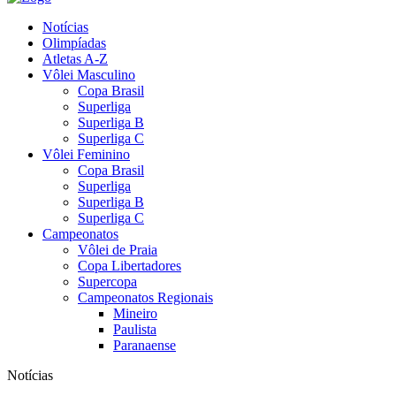
Notícias
Olimpíadas
Atletas A-Z
Vôlei Masculino
Copa Brasil
Superliga
Superliga B
Superliga C
Vôlei Feminino
Copa Brasil
Superliga
Superliga B
Superliga C
Campeonatos
Vôlei de Praia
Copa Libertadores
Supercopa
Campeonatos Regionais
Mineiro
Paulista
Paranaense
Notícias