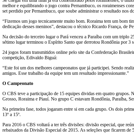
Se chegar em uma final já era comemorado pelos roraimenses, o título s
melhor e equilibrando o jogo contra Pernambuco, os roraimenses cons
set perdido por Pernambuco, que soube administrar o resultado nos doi
“Fizemos um jogo tecnicamente muito bom. Roraima tem um bom time, q
dedicação desses meninos”, destacou o técnico Ricardo França, de P
Na decisão do terceiro lugar o Pará venceu a Paraíba com um triplo 
sétimo lugar terminou o Espírito Santo que derrotou Rondônia por 3 se
24 jogos foram transmitidos online pelo site da Confederação Brasile
competição, Edivaldo Biguá:
“Este foi um dos melhores campeonatos que já participei. Sendo rea
amigos. Esse trabalho da equipe tem um resultado impressionante.”
O Campeonato
O CBS teve a participação de 15 equipes dividas em quatro grupos. 
Grosso, Roraima e Piauí. No grupo C estavam Rondônia, Paraíba, S
Na primeira fase, todos jogaram entre si em cada grupo. Os dois prime
13º a 15º.
Para 2016 o CBS voltará a ter três divisões: divisão especial, que reú
rebaixados da Divisão Especial de 2015. As seleções que ficarem de 5