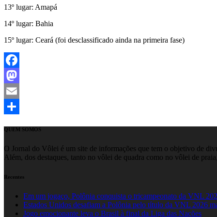
13º lugar: Amapá
14º lugar: Bahia
15º lugar: Ceará (foi desclassificado ainda na primeira fase)
Facebook
Mastodon
Email
Share
QUEM SOMOS
O Jornal do Vôlei é um site de informações que tem o objetivo de divul
Além, dos destaques, tanto no vôlei de quadra como no vôlei de praia,
Recentes
Em um jogaço, Polônia conquista o tricampeonato da VNL 20
Estados Unidos desafiam a Polônia pelo título da VNL 2026 m
Jogo emocionante leva o Brasil à final da Liga das Nações