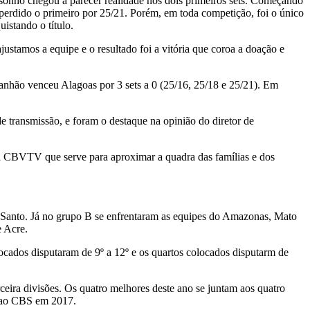
 o sonho chegou a parecer realidade nos dois primeiros sets. Começando
perdido o primeiro por 25/21. Porém, em toda competição, foi o único
istando o título.
stamos a equipe e o resultado foi a vitória que coroa a doação e
ranhão venceu Alagoas por 3 sets a 0 (25/16, 25/18 e 25/21). Em
e transmissão, e foram o destaque na opinião do diretor de
 a CBVTV que serve para aproximar a quadra das famílias e dos
o Santo. Já no grupo B se enfrentaram as equipes do Amazonas, Mato
 Acre.
locados disputaram de 9º a 12º e os quartos colocados disputarm de
rceira divisões. Os quatro melhores deste ano se juntam aos quatro
am ao CBS em 2017.