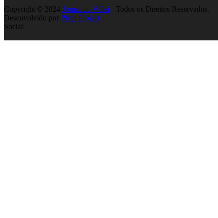
Copyright © 2024
Jornal do Vôlei
- Todos os Direitos Reservados.
Desenvolvido por
Pixel Project
Social: