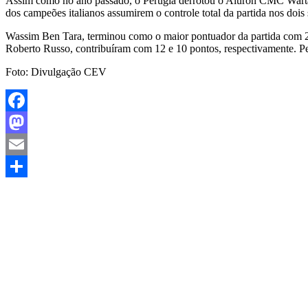
Assim como no ano passado, o Perugia derrotou o Aluron CMC Warta Za
dos campeões italianos assumirem o controle total da partida nos dois 
Wassim Ben Tara, terminou como o maior pontuador da partida com 24
Roberto Russo, contribuíram com 12 e 10 pontos, respectivamente. 
Foto: Divulgação CEV
Facebook
Mastodon
Email
Share