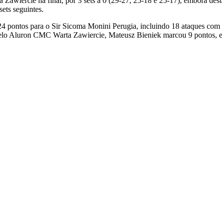
wiercie na final, por 3 sets a 0 (29-27, 25-18 e 25-17), embora desta 
sets seguintes.
 pontos para o Sir Sicoma Monini Perugia, incluindo 18 ataques com 5
Pelo Aluron CMC Warta Zawiercie, Mateusz Bieniek marcou 9 pontos, e