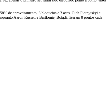
vez apenas o primeiro set tenha sido disputado ponto a ponto, antes
8% de aproveitamento, 3 bloqueios e 3 aces. Oleh Plotnytskyi e
nquanto Aaron Russell e Bartłomiej Bołądź fizeram 8 pontos cada.