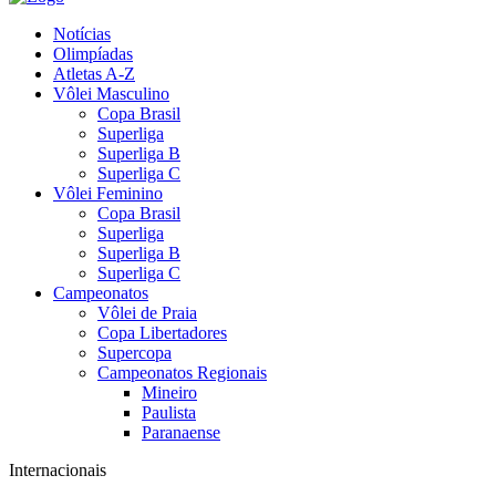
Notícias
Olimpíadas
Atletas A-Z
Vôlei Masculino
Copa Brasil
Superliga
Superliga B
Superliga C
Vôlei Feminino
Copa Brasil
Superliga
Superliga B
Superliga C
Campeonatos
Vôlei de Praia
Copa Libertadores
Supercopa
Campeonatos Regionais
Mineiro
Paulista
Paranaense
Internacionais