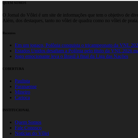
QUEM SOMOS
O Jornal do Vôlei é um site de informações que tem o objetivo de divul
Além, dos destaques, tanto no vôlei de quadra como no vôlei de praia,
Recentes
Em um jogaço, Polônia conquista o tricampeonato da VNL 20
Estados Unidos desafiam a Polônia pelo título da VNL 2026 m
Jogo emocionante leva o Brasil à final da Liga das Nações
COBERTURA
Paulista
Paranaense
Mineiro
Carioca
INSTITUCIONAL
Quem Somos
Fale Conosco
Notícias do Vôlei