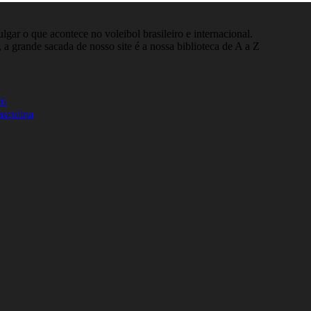
gar o que acontece no voleibol brasileiro e internacional.
 a grande sacada de nosso site é a nossa biblioteca de A a Z
26
asculina