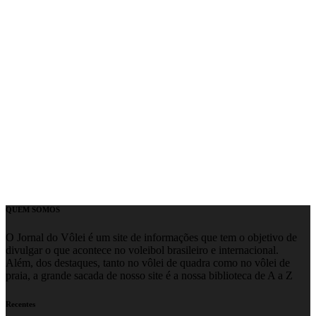
QUEM SOMOS
O Jornal do Vôlei é um site de informações que tem o objetivo de
divulgar o que acontece no voleibol brasileiro e internacional.
Além, dos destaques, tanto no vôlei de quadra como no vôlei de
praia, a grande sacada de nosso site é a nossa biblioteca de A a Z
Recentes