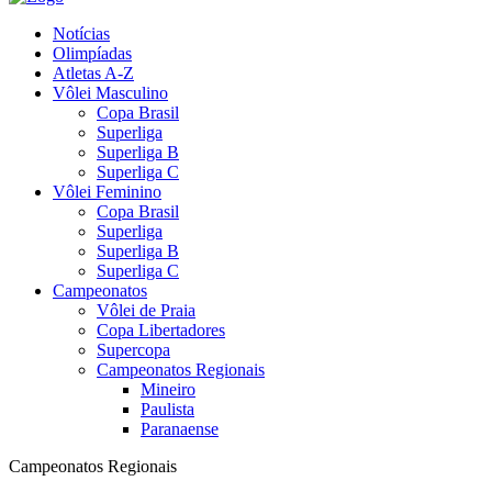
Notícias
Olimpíadas
Atletas A-Z
Vôlei Masculino
Copa Brasil
Superliga
Superliga B
Superliga C
Vôlei Feminino
Copa Brasil
Superliga
Superliga B
Superliga C
Campeonatos
Vôlei de Praia
Copa Libertadores
Supercopa
Campeonatos Regionais
Mineiro
Paulista
Paranaense
Campeonatos Regionais