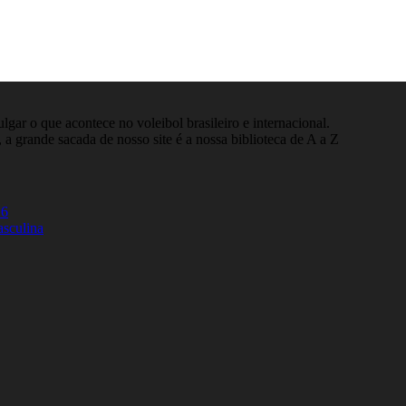
gar o que acontece no voleibol brasileiro e internacional.
 a grande sacada de nosso site é a nossa biblioteca de A a Z
26
asculina