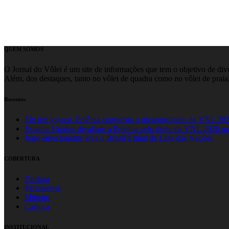
QUEM SOMOS
O Jornal do Vôlei é um site de informações que tem o objetivo de divul
Além, dos destaques, tanto no vôlei de quadra como no vôlei de praia,
Recentes
Em um jogaço, Polônia conquista o tricampeonato da VNL 20
Estados Unidos desafiam a Polônia pelo título da VNL 2026 m
Jogo emocionante leva o Brasil à final da Liga das Nações
COBERTURA
Paulista
Paranaense
Mineiro
Carioca
INSTITUCIONAL