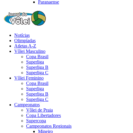
Paranaense
Notícias
Olimpíadas
Atletas A-Z
Vôlei Masculino
Copa Brasil
Superliga
Superliga B
Superliga C
Vôlei Feminino
Copa Brasil
Superliga
Superliga B
Superliga C
Campeonatos
Vôlei de Praia
Copa Libertadores
Supercopa
Campeonatos Regionais
Mineiro