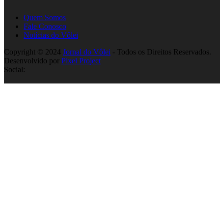
Quem Somos
Fale Conosco
Notícias do Vôlei
Copyright © 2024
Jornal do Vôlei
- Todos os Direitos Reservados.
Desenvolvido por
Pixel Project
Social: