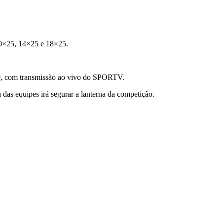
0×25,
14×25 e
18×25.
0, com transmissão ao vivo do
SPORTV.
das equipes irá segurar a lanterna da competição.