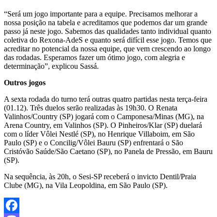
“Será um jogo importante para a equipe. Precisamos melhorar a
nossa posição na tabela e acreditamos que podemos dar um grande
passo já neste jogo. Sabemos das qualidades tanto individual quanto
coletiva do Rexona-AdeS e quanto será difícil esse jogo. Temos que
acreditar no potencial da nossa equipe, que vem crescendo ao longo
das rodadas. Esperamos fazer um ótimo jogo, com alegria e
determinação”, explicou Sassá.
Outros jogos
A sexta rodada do turno terá outras quatro partidas nesta terça-feira
(01.12). Três duelos serão realizadas às 19h30. O Renata
Valinhos/Country (SP) jogará com o Camponesa/Minas (MG), na
Arena Country, em Valinhos (SP). O Pinheiros/Klar (SP) duelará
com o líder Vôlei Nestlé (SP), no Henrique Villaboim, em São
Paulo (SP) e o Concilig/Vôlei Bauru (SP) enfrentará o São
Cristóvão Saúde/São Caetano (SP), no Panela de Pressão, em Bauru
(SP).
Na sequência, às 20h, o Sesi-SP receberá o invicto Dentil/Praia
Clube (MG), na Vila Leopoldina, em São Paulo (SP).