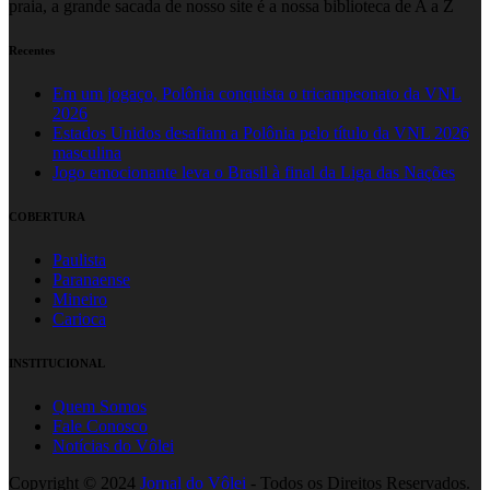
praia, a grande sacada de nosso site é a nossa biblioteca de A a Z
Recentes
Em um jogaço, Polônia conquista o tricampeonato da VNL
2026
Estados Unidos desafiam a Polônia pelo título da VNL 2026
masculina
Jogo emocionante leva o Brasil à final da Liga das Nações
COBERTURA
Paulista
Paranaense
Mineiro
Carioca
INSTITUCIONAL
Quem Somos
Fale Conosco
Notícias do Vôlei
Copyright © 2024
Jornal do Vôlei
- Todos os Direitos Reservados.