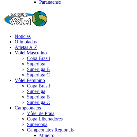
Paranaense
Notícias
Olimpíadas
Atletas A-Z
Vôlei Masculino
Copa Brasil
Superliga
Superliga B
Superliga C
Vôlei Feminino
Copa Brasil
Superliga
Superliga B
Superliga C
Campeonatos
Vôlei de Praia
Copa Libertadores
Supercopa
Campeonatos Regionais
Mineiro