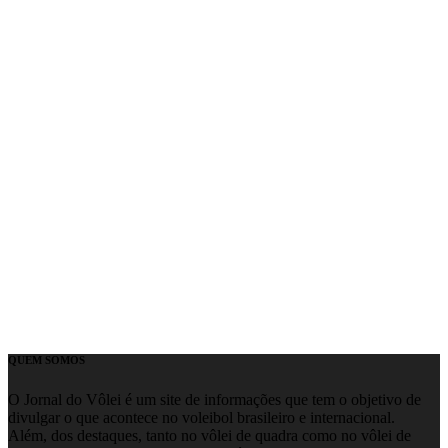
QUEM SOMOS
O Jornal do Vôlei é um site de informações que tem o objetivo de
divulgar o que acontece no voleibol brasileiro e internacional.
Além, dos destaques, tanto no vôlei de quadra como no vôlei de