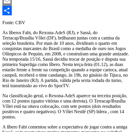
Mastodon
Email
Share
Fonte: CBV
As líberos Fabi, do Rexona-AdeS (RJ), e Sassá, do
Terracap/Brasília Vôlei (DF), brilharam juntas com a camisa da
seleção brasileira. Por mais de 10 anos, dividiram o quarto em
conquistas marcantes do Brasil como a medalha de ouro nos Jogos
Olímpicos de Pequim, em 2008, e construíram uma grande amizade.
Na temporada 15/16, Sassá decidiu trocar de posição e disputa sua
primeira Superliga como líbero. Nesta terça-feira (01.12), as duas
estarão frente a frente na competição quando a equipe carioca, atual
campeã, receberá o time candango, às 19h, no ginásio do Tijuca, no
Rio de Janeiro (RJ). A partida, válida pela sexta rodada do turno,
terá transmissão ao vivo do SporTV.
Na classificação geral, o Rexona-AdeS aparece na terceira posição,
com 12 pontos (quatro vitórias e uma derrota). O Terracap/Brasília
Vôlei está na oitava colocação, com sete pontos (dois resultados
positivos e quatro negativos). O Vôlei Nestlé (SP) lidera , com 14
pontos.
A líbero Fabi comentou sobre a expectativa de jogar contra a amiga