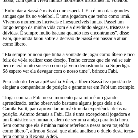
Sassá, com quem viveu muitos momentos marcantes no voleibol.
“Enfrentar a Sassá é mais do que especial. Ela é uma das grandes
amigas que fiz no voleibol. É uma jogadora que tenho como irmã.
Vivemos momentos incríveis e inesquecíveis juntas. Passei um
longo tempo da minha vida com ela dividindo alegrias, tristezas e
dúvidas. É sempre muito bacana quando nos encontramos”, disse
Fabi, que ainda falou sobre a decisão de Sassá em passar a atuar
como líbero.
“Ela sempre brincou que tinha a vontade de jogar como líbero e fico
feliz de vê-la realizar esse desejo. Tenho certeza que ela vai se sair
bem e terá muito sucesso como já vem demostrando na Superliga.
Só espero ver ela devagar com o nosso time”, brincou Fabi.
Pelo lado do Terracap/Brasília Vôlei, a líbero Sassá fez questão de
elogiar a companheira de posição e garante ter em Fabi um exemplo.
“Jogar contra a Fabi nesse momento para mim é um grande
aprendizado, tenho observado bastante alguns jogos dela e da
Camila Brait, para aproveitar ao máximo da experiência delas na
posição. Admiro demais a Fabi. Ela é uma excepcional jogadora e
um fantástico ser humano, além de ser uma amiga para toda hora.
Sem contar que ela é minha maior referência nessa nova trajetória
como líbero”, afirmou Sassá, que ainda analisou o duelo desta terça-
feira contra o Rexona-AdeS.