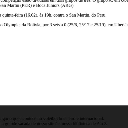
 competição estão divididas em dois grupos de três. O grupo A, em Ub
San Martin (PER) e Boca Juniors (ARG).
uinta-feira (16.02), às 19h, contra o San Martin, do Peru.
lo Olympic, da Bolívia, por 3 sets a 0 (25/6, 25/17 e 25/19), em Uberlâ
gar o que acontece no voleibol brasileiro e internacional.
 a grande sacada de nosso site é a nossa biblioteca de A a Z