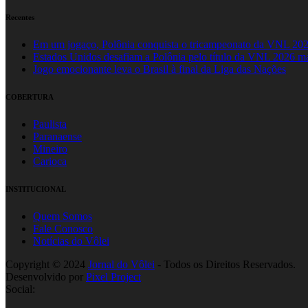
Recentes
Em um jogaço, Polônia conquista o tricampeonato da VNL 20
Estados Unidos desafiam a Polônia pelo título da VNL 2026 m
Jogo emocionante leva o Brasil à final da Liga das Nações
COBERTURA
Paulista
Paranaense
Mineiro
Carioca
INSTITUCIONAL
Quem Somos
Fale Conosco
Notícias do Vôlei
Copyright © 2024
Jornal do Vôlei
- Todos os Direitos Reservados.
Desenvolvido por
Pixel Project
Social: