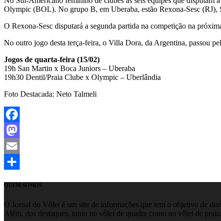
No Sul-Americano feminino de clubes as seis equipes que disputam a
Olympic (BOL). No grupo B, em Uberaba, estão Rexona-Sesc (RJ), 
O Rexona-Sesc disputará a segunda partida na competição na próxima q
No outro jogo desta terça-feira, o Villa Dora, da Argentina, passou pe
Jogos de quarta-feira (15/02)
19h San Martin x Boca Juniors – Uberaba
19h30 Dentil/Praia Clube x Olympic – Uberlândia
Foto Destacada: Neto Talmeli
Facebook
Mastodon
Email
Share
QUEM SOMOS
O Jornal do Vôlei é um site de informações que tem o objetivo de divul
Além, dos destaques, tanto no vôlei de quadra como no vôlei de praia,