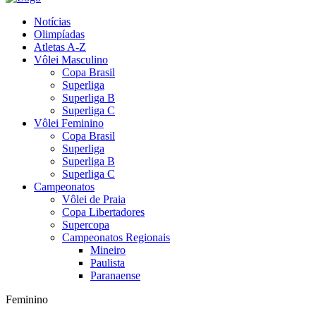
Notícias
Olimpíadas
Atletas A-Z
Vôlei Masculino
Copa Brasil
Superliga
Superliga B
Superliga C
Vôlei Feminino
Copa Brasil
Superliga
Superliga B
Superliga C
Campeonatos
Vôlei de Praia
Copa Libertadores
Supercopa
Campeonatos Regionais
Mineiro
Paulista
Paranaense
Feminino