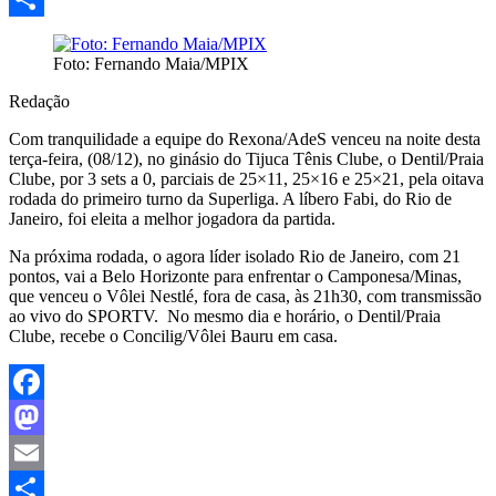
Share
Foto: Fernando Maia/MPIX
Redação
Com tranquilidade a equipe do Rexona/AdeS venceu na noite desta
terça-feira, (08/12), no ginásio do Tijuca Tênis Clube, o Dentil/Praia
Clube, por 3 sets a 0, parciais de 25×11, 25×16 e 25×21, pela oitava
rodada do primeiro turno da Superliga. A líbero Fabi, do Rio de
Janeiro, foi eleita a melhor jogadora da partida.
Na próxima rodada, o agora líder isolado Rio de Janeiro, com 21
pontos, vai a Belo Horizonte para enfrentar o Camponesa/Minas,
que venceu o Vôlei Nestlé, fora de casa, às 21h30, com transmissão
ao vivo do SPORTV. No mesmo dia e horário, o Dentil/Praia
Clube, recebe o Concilig/Vôlei Bauru em casa.
Facebook
Mastodon
Email