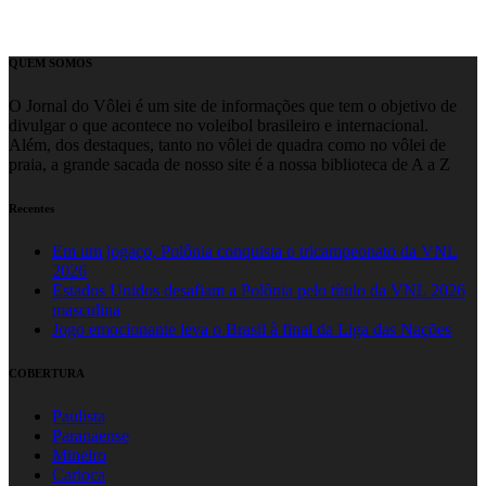
QUEM SOMOS
O Jornal do Vôlei é um site de informações que tem o objetivo de
divulgar o que acontece no voleibol brasileiro e internacional.
Além, dos destaques, tanto no vôlei de quadra como no vôlei de
praia, a grande sacada de nosso site é a nossa biblioteca de A a Z
Recentes
Em um jogaço, Polônia conquista o tricampeonato da VNL
2026
Estados Unidos desafiam a Polônia pelo título da VNL 2026
masculina
Jogo emocionante leva o Brasil à final da Liga das Nações
COBERTURA
Paulista
Paranaense
Mineiro
Carioca