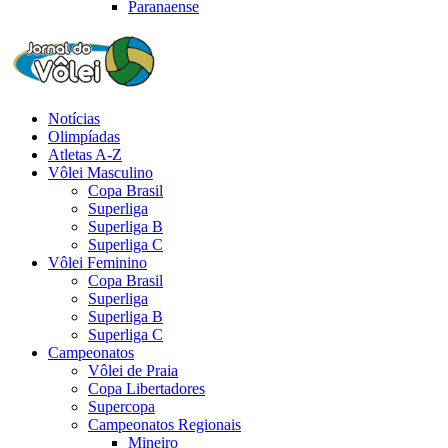
Paranaense
Notícias
Olimpíadas
Atletas A-Z
Vôlei Masculino
Copa Brasil
Superliga
Superliga B
Superliga C
Vôlei Feminino
Copa Brasil
Superliga
Superliga B
Superliga C
Campeonatos
Vôlei de Praia
Copa Libertadores
Supercopa
Campeonatos Regionais
Mineiro