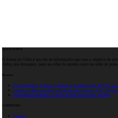
QUEM SOMOS
O Jornal do Vôlei é um site de informações que tem o objetivo de divul
Além, dos destaques, tanto no vôlei de quadra como no vôlei de praia,
Recentes
Em um jogaço, Polônia conquista o tricampeonato da VNL 20
Estados Unidos desafiam a Polônia pelo título da VNL 2026 m
Jogo emocionante leva o Brasil à final da Liga das Nações
COBERTURA
Paulista