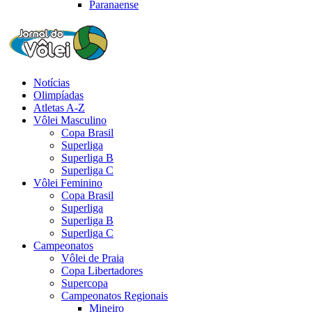
Paranaense
Notícias
Olimpíadas
Atletas A-Z
Vôlei Masculino
Copa Brasil
Superliga
Superliga B
Superliga C
Vôlei Feminino
Copa Brasil
Superliga
Superliga B
Superliga C
Campeonatos
Vôlei de Praia
Copa Libertadores
Supercopa
Campeonatos Regionais
Mineiro