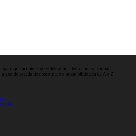
gar o que acontece no voleibol brasileiro e internacional.
 a grande sacada de nosso site é a nossa biblioteca de A a Z
26
asculina