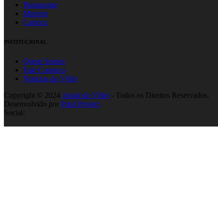
Paranaense
Mineiro
Carioca
INSTITUCIONAL
Quem Somos
Fale Conosco
Notícias do Vôlei
Copyright © 2024
Jornal do Vôlei
- Todos os Direitos Reservados.
Desenvolvido por
Pixel Project
Social: