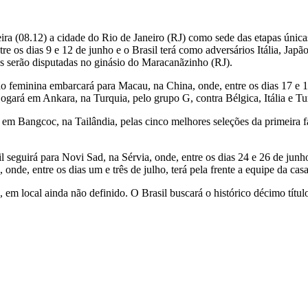
eira (08.12) a cidade do Rio de Janeiro (RJ) como sede das etapas únic
e os dias 9 e 12 de junho e o Brasil terá como adversários Itália, Japão
as serão disputadas no ginásio do Maracanãzinho (RJ).
ão feminina embarcará para Macau, na China, onde, entre os dias 17 e 1
jogará em Ankara, na Turquia, pelo grupo G, contra Bélgica, Itália e Tu
, em Bangcoc, na Tailândia, pelas cinco melhores seleções da primeira fa
l seguirá para Novi Sad, na Sérvia, onde, entre os dias 24 e 26 de junh
de, entre os dias um e três de julho, terá pela frente a equipe da casa
, em local ainda não definido. O Brasil buscará o histórico décimo títu