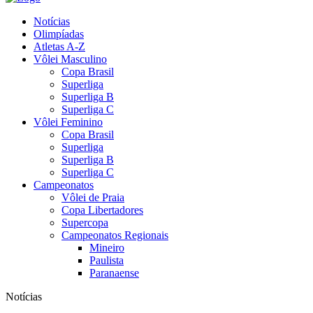
Notícias
Olimpíadas
Atletas A-Z
Vôlei Masculino
Copa Brasil
Superliga
Superliga B
Superliga C
Vôlei Feminino
Copa Brasil
Superliga
Superliga B
Superliga C
Campeonatos
Vôlei de Praia
Copa Libertadores
Supercopa
Campeonatos Regionais
Mineiro
Paulista
Paranaense
Notícias