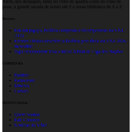
Além, dos destaques, tanto no vôlei de quadra como no vôlei de
praia, a grande sacada de nosso site é a nossa biblioteca de A a Z
Recentes
Em um jogaço, Polônia conquista o tricampeonato da VNL
2026
Estados Unidos desafiam a Polônia pelo título da VNL 2026
masculina
Jogo emocionante leva o Brasil à final da Liga das Nações
COBERTURA
Paulista
Paranaense
Mineiro
Carioca
INSTITUCIONAL
Quem Somos
Fale Conosco
Notícias do Vôlei