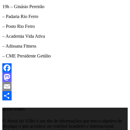
19h – Ginásio Pereirão
– Padaria Rio Ferro
– Posto Rio Ferro
– Academia Vida Ativa
– Adissana Fitness
– CME Presidente Getúlio
Facebook
Mastodon
Email
Share
QUEM SOMOS
O Jornal do Vôlei é um site de informações que tem o objetivo de
divulgar o que acontece no voleibol brasileiro e internacional.