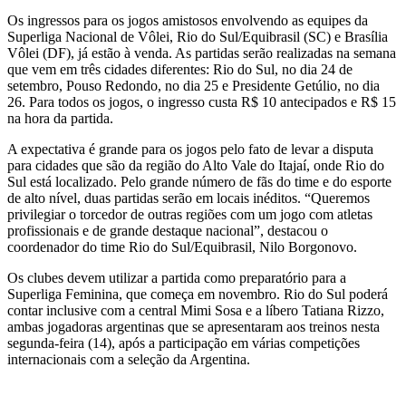
Os ingressos para os jogos amistosos envolvendo as equipes da
Superliga Nacional de Vôlei, Rio do Sul/Equibrasil (SC) e Brasília
Vôlei (DF), já estão à venda. As partidas serão realizadas na semana
que vem em três cidades diferentes: Rio do Sul, no dia 24 de
setembro, Pouso Redondo, no dia 25 e Presidente Getúlio, no dia
26. Para todos os jogos, o ingresso custa R$ 10 antecipados e R$ 15
na hora da partida.
A expectativa é grande para os jogos pelo fato de levar a disputa
para cidades que são da região do Alto Vale do Itajaí, onde Rio do
Sul está localizado. Pelo grande número de fãs do time e do esporte
de alto nível, duas partidas serão em locais inéditos. “Queremos
privilegiar o torcedor de outras regiões com um jogo com atletas
profissionais e de grande destaque nacional”, destacou o
coordenador do time Rio do Sul/Equibrasil, Nilo Borgonovo.
Os clubes devem utilizar a partida como preparatório para a
Superliga Feminina, que começa em novembro. Rio do Sul poderá
contar inclusive com a central Mimi Sosa e a líbero Tatiana Rizzo,
ambas jogadoras argentinas que se apresentaram aos treinos nesta
segunda-feira (14), após a participação em várias competições
internacionais com a seleção da Argentina.