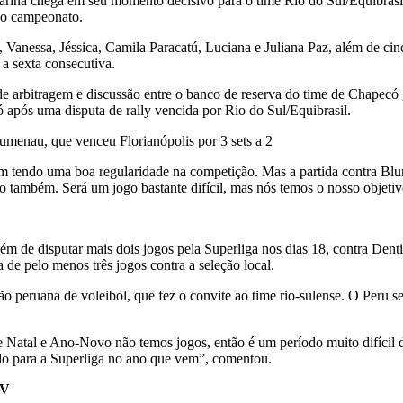
ina chega em seu momento decisivo para o time Rio do Sul/Equibrasil.
 do campeonato.
Vanessa, Jéssica, Camila Paracatú, Luciana e Juliana Paz, além de cin
 a sexta consecutiva.
 de arbitragem e discussão entre o banco de reserva do time de Chapecó
có após uma disputa de rally vencida por Rio do Sul/Equibrasil.
Blumenau, que venceu Florianópolis por 3 sets a 2
vem tendo uma boa regularidade na competição. Mas a partida contra Bl
o também. Será um jogo bastante difícil, mas nós temos o nosso objet
lém de disputar mais dois jogos pela Superliga nos dias 18, contra Den
 de pelo menos três jogos contra a seleção local.
ão peruana de voleibol, que fez o convite ao time rio-sulense. O Peru s
 Natal e Ano-Novo não temos jogos, então é um período muito difícil d
do para a Superliga no ano que vem”, comentou.
TV