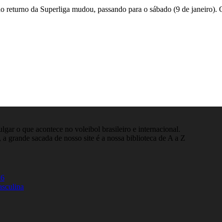
 do returno da Superliga mudou, passando para o sábado (9 de janeiro)
gar o que acontece no voleibol brasileiro e internacional.
 a grande sacada de nosso site é a nossa biblioteca de A a Z
26
asculina