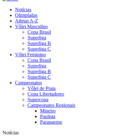
Notícias
Olimpíadas
Atletas A-Z
Vôlei Masculino
Copa Brasil
Superliga
Superliga B
Superliga C
Vôlei Feminino
Copa Brasil
Superliga
Superliga B
Superliga C
Campeonatos
Vôlei de Praia
Copa Libertadores
Supercopa
Campeonatos Regionais
Mineiro
Paulista
Paranaense
Notícias