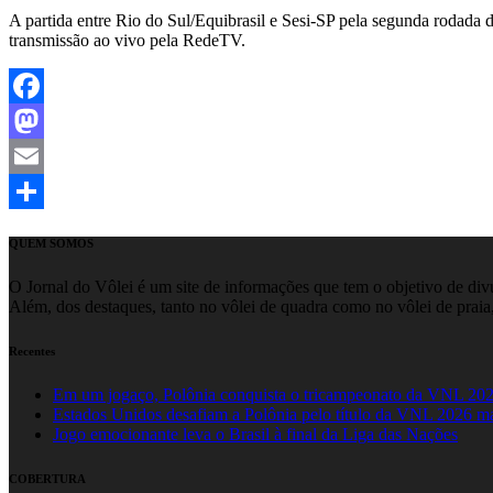
A partida entre Rio do Sul/Equibrasil e Sesi-SP pela segunda rodada
transmissão ao vivo pela RedeTV.
Facebook
Mastodon
Email
Share
QUEM SOMOS
O Jornal do Vôlei é um site de informações que tem o objetivo de divul
Além, dos destaques, tanto no vôlei de quadra como no vôlei de praia,
Recentes
Em um jogaço, Polônia conquista o tricampeonato da VNL 20
Estados Unidos desafiam a Polônia pelo título da VNL 2026 m
Jogo emocionante leva o Brasil à final da Liga das Nações
COBERTURA