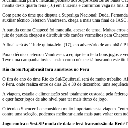
A caminhada para o hexacampeonato dos Jogos Abertos de Santa Catar
manhã desta quarta-feira (16) em Luzerna e confirmou vaga na final
Com parte do time que disputa a Superliga Nacional: Duda, Fernanda, 
auxiliar técnico Jeferson Vandresen, chega a mais uma final de JASC,
A partida contra Chapecó foi tranquila, apesar de tensa. Muitos erros
juiz da partida chegou a distribuir três cartões vermelhos para Chape
A final será às 11h de quinta-feira (17), e o adversário de amanhã é 
Para o técnico Jeferson Vandresen, a equipe tem feito bons jogos e 
Teve uma campanha invicta assim como nós e está buscando este títul
Rio do Sul/Equibrasil fará amistosos no Peru
O fim de ano do time Rio do Sul/Equibrasil será de muito trabalho. A
o Peru, onde realiza entre os dias 26 e 30 de dezembro, uma sequência
A viagem, estadia e alimentação será totalmente custeada pela federaç
e quer fazer jogos de alto nível para ter mais ritmo de jogo.
O técnico Spencer Lee considera muito importante esta viagem. “entre
contra uma seleção, podemos melhorar ainda mais para voltar com tu
Jogo contra o Sesi-SP muda de data e terá transmissão da Rede