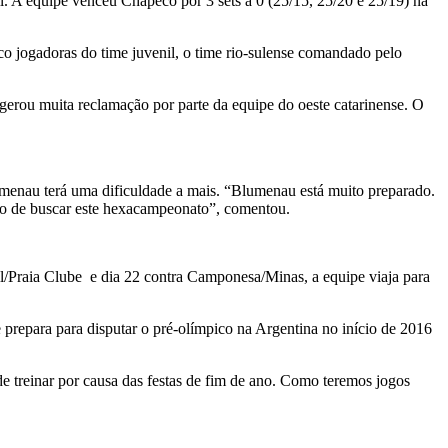
 A equipe venceu Chapecó por 3 sets a 0 (25/15, 25/20 e 25/19) na
co jogadoras do time juvenil, o time rio-sulense comandado pelo
 gerou muita reclamação por parte da equipe do oeste catarinense. O
umenau terá uma dificuldade a mais. “Blumenau está muito preparado.
ivo de buscar este hexacampeonato”, comentou.
til/Praia Clube e dia 22 contra Camponesa/Minas, a equipe viaja para
e prepara para disputar o pré-olímpico na Argentina no início de 2016
e treinar por causa das festas de fim de ano. Como teremos jogos