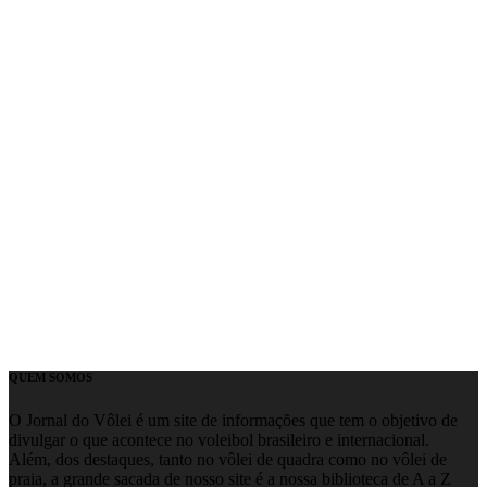
QUEM SOMOS
O Jornal do Vôlei é um site de informações que tem o objetivo de
divulgar o que acontece no voleibol brasileiro e internacional.
Além, dos destaques, tanto no vôlei de quadra como no vôlei de
praia, a grande sacada de nosso site é a nossa biblioteca de A a Z