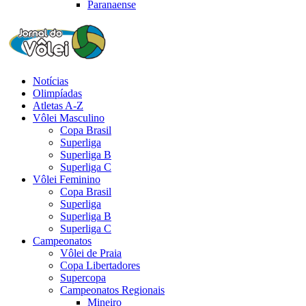
Paranaense
Notícias
Olimpíadas
Atletas A-Z
Vôlei Masculino
Copa Brasil
Superliga
Superliga B
Superliga C
Vôlei Feminino
Copa Brasil
Superliga
Superliga B
Superliga C
Campeonatos
Vôlei de Praia
Copa Libertadores
Supercopa
Campeonatos Regionais
Mineiro