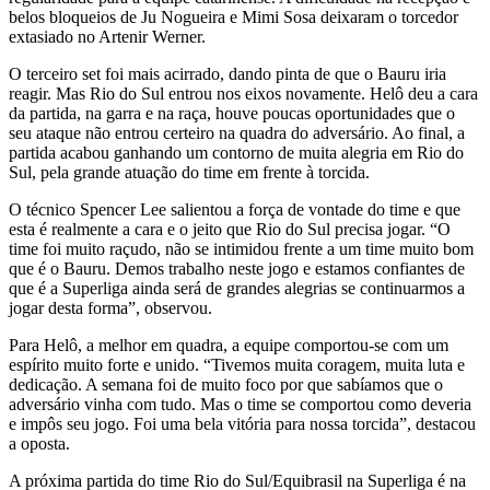
belos bloqueios de Ju Nogueira e Mimi Sosa deixaram o torcedor
extasiado no Artenir Werner.
O terceiro set foi mais acirrado, dando pinta de que o Bauru iria
reagir. Mas Rio do Sul entrou nos eixos novamente. Helô deu a cara
da partida, na garra e na raça, houve poucas oportunidades que o
seu ataque não entrou certeiro na quadra do adversário. Ao final, a
partida acabou ganhando um contorno de muita alegria em Rio do
Sul, pela grande atuação do time em frente à torcida.
O técnico Spencer Lee salientou a força de vontade do time e que
esta é realmente a cara e o jeito que Rio do Sul precisa jogar. “O
time foi muito raçudo, não se intimidou frente a um time muito bom
que é o Bauru. Demos trabalho neste jogo e estamos confiantes de
que é a Superliga ainda será de grandes alegrias se continuarmos a
jogar desta forma”, observou.
Para Helô, a melhor em quadra, a equipe comportou-se com um
espírito muito forte e unido. “Tivemos muita coragem, muita luta e
dedicação. A semana foi de muito foco por que sabíamos que o
adversário vinha com tudo. Mas o time se comportou como deveria
e impôs seu jogo. Foi uma bela vitória para nossa torcida”, destacou
a oposta.
A próxima partida do time Rio do Sul/Equibrasil na Superliga é na