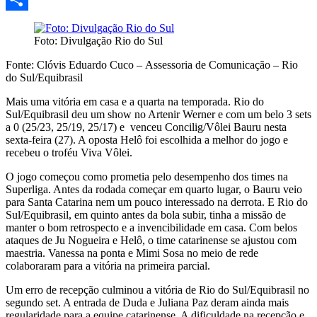
Share
Foto: Divulgação Rio do Sul
Fonte: Clóvis Eduardo Cuco – Assessoria de Comunicação – Rio
do Sul/Equibrasil
Mais uma vitória em casa e a quarta na temporada. Rio do
Sul/Equibrasil deu um show no Artenir Werner e com um belo 3 sets
a 0 (25/23, 25/19, 25/17) e venceu Concilig/Vôlei Bauru nesta
sexta-feira (27). A oposta Helô foi escolhida a melhor do jogo e
recebeu o troféu Viva Vôlei.
O jogo começou como prometia pelo desempenho dos times na
Superliga. Antes da rodada começar em quarto lugar, o Bauru veio
para Santa Catarina nem um pouco interessado na derrota. E Rio do
Sul/Equibrasil, em quinto antes da bola subir, tinha a missão de
manter o bom retrospecto e a invencibilidade em casa. Com belos
ataques de Ju Nogueira e Helô, o time catarinense se ajustou com
maestria. Vanessa na ponta e Mimi Sosa no meio de rede
colaboraram para a vitória na primeira parcial.
Um erro de recepção culminou a vitória de Rio do Sul/Equibrasil no
segundo set. A entrada de Duda e Juliana Paz deram ainda mais
regularidade para a equipe catarinense. A dificuldade na recepção e