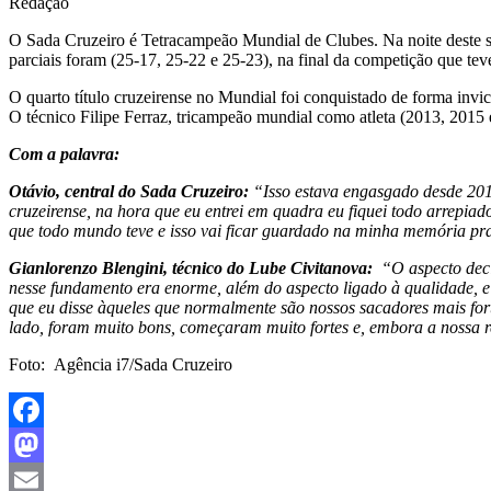
Redação
O Sada Cruzeiro é Tetracampeão Mundial de Clubes. Na noite deste sába
parciais foram (25-17, 25-22 e 25-23), na final da competição que t
O quarto título cruzeirense no Mundial foi conquistado de forma invi
O técnico Filipe Ferraz, tricampeão mundial como atleta (2013, 2015
Com a palavra:
Otávio, central do Sada Cruzeiro:
“Isso estava engasgado desde 2019
cruzeirense, na hora que eu entrei em quadra eu fiquei todo arrepia
que todo mundo teve e isso vai ficar guardado na minha memória pra 
Gianlorenzo Blengini, técnico do Lube Civitanova:
“O aspecto decis
nesse fundamento era enorme, além do aspecto ligado à qualidade, e
que eu disse àqueles que normalmente são nossos sacadores mais fort
lado, foram muito bons, começaram muito fortes e, embora a nossa rec
Foto: Agência i7/Sada Cruzeiro
Facebook
Mastodon