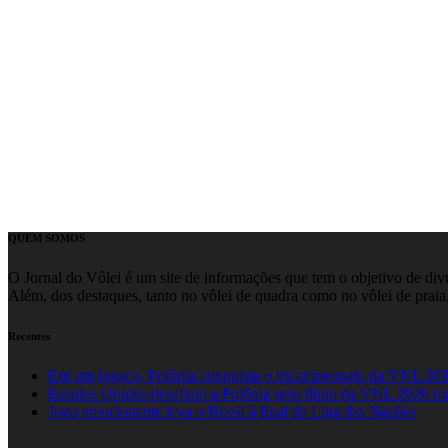
QUEM SOMOS
O Jornal do Vôlei é um site de informações que tem o objetivo de divul
Além, dos destaques, tanto no vôlei de quadra como no vôlei de praia,
Recentes
Em um jogaço, Polônia conquista o tricampeonato da VNL 20
Estados Unidos desafiam a Polônia pelo título da VNL 2026 m
Jogo emocionante leva o Brasil à final da Liga das Nações