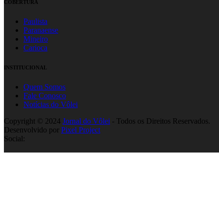
COBERTURA
Paulista
Paranaense
Mineiro
Carioca
INSTITUCIONAL
Quem Somos
Fale Conosco
Notícias do Vôlei
Copyright © 2024
Jornal do Vôlei
- Todos os Direitos Reservados.
Desenvolvido por
Pixel Project
Social: