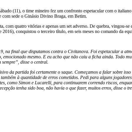
do (11), o time mineiro fez um confronto espetacular com o italiano Lu
eve com sede o Ginásio Divino Braga, em Betim.
cta, com quatro vitórias e apenas um set adverso. De quebra, vingou-se
 e 2016), conquistou o terceiro título, em seis meses no comando da e
, na final que disputamos contra o Civitanova. Foi espetacular a atm
do, emocionado mesmo. E eu acho que não caiu a ficha ainda. Todo mund
sempre”, disse o central.
ivo da partida foi certamente o saque. Começamos a falar sobre isso a 
 também à quantidade de erros cometidos. Pedi para alguns jogadores
es, como Simon e Lucarelli, para continuarem correndo riscos, enquan
epção tenha sido boa, não havia o que fazer, muitos erros, disse o tre