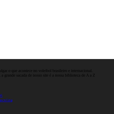
gar o que acontece no voleibol brasileiro e internacional.
 a grande sacada de nosso site é a nossa biblioteca de A a Z
26
asculina