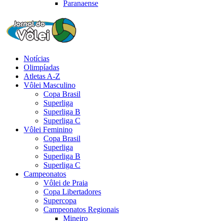
Paranaense
Notícias
Olimpíadas
Atletas A-Z
Vôlei Masculino
Copa Brasil
Superliga
Superliga B
Superliga C
Vôlei Feminino
Copa Brasil
Superliga
Superliga B
Superliga C
Campeonatos
Vôlei de Praia
Copa Libertadores
Supercopa
Campeonatos Regionais
Mineiro