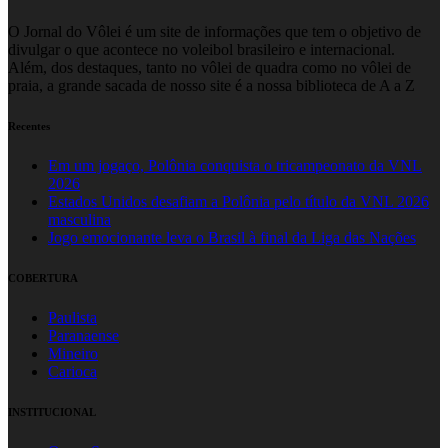
O Jornal do Vôlei é um site de informações que tem o objetivo de
divulgar o que acontece no voleibol brasileiro e internacional.
Além, dos destaques, tanto no vôlei de quadra como no vôlei de
praia, a grande sacada de nosso site é a nossa biblioteca de A a Z
Recentes
Em um jogaço, Polônia conquista o tricampeonato da VNL
2026
Estados Unidos desafiam a Polônia pelo título da VNL 2026
masculina
Jogo emocionante leva o Brasil à final da Liga das Nações
COBERTURA
Paulista
Paranaense
Mineiro
Carioca
INSTITUCIONAL