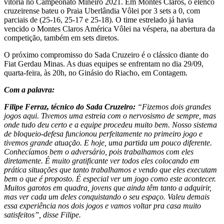
vitória no Campeonato Mineiro 2021. Em Montes Claros, o elenco
cruzeirense bateu o Praia Uberlândia Vôlei por 3 sets a 0, com
parciais de (25-16, 25-17 e 25-18). O time estrelado já havia
vencido o Montes Claros América Vôlei na véspera, na abertura da
competição, também em sets diretos.
O próximo compromisso do Sada Cruzeiro é o clássico diante do
Fiat Gerdau Minas. As duas equipes se enfrentam no dia 29/09,
quarta-feira, às 20h, no Ginásio do Riacho, em Contagem.
Com a palavra:
Filipe Ferraz, técnico do Sada Cruzeiro:
“Fizemos dois grandes
jogos aqui. Tivemos uma estreia com o nervosismo de sempre, mas
onde tudo deu certo e a equipe procedeu muito bem. Nosso sistema
de bloqueio-defesa funcionou perfeitamente no primeiro jogo e
tivemos grande atuação. E hoje, uma partida um pouco diferente.
Conhecíamos bem o adversário, pois trabalhamos com eles
diretamente. É muito gratificante ver todos eles colocando em
prática situações que tanto trabalhamos e vendo que eles executam
bem o que é proposto. É especial ver um jogo como este acontecer.
Muitos garotos em quadra, jovens que ainda têm tanto a adquirir,
mas ver cada um deles conquistando o seu espaço. Valeu demais
essa experiência nos dois jogos e vamos voltar pra casa muito
satisfeitos”, disse Filipe.