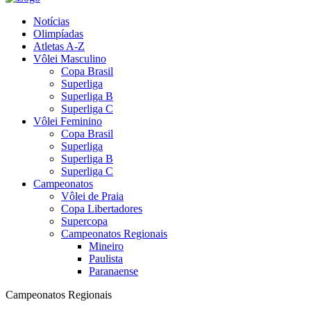
Notícias
Olimpíadas
Atletas A-Z
Vôlei Masculino
Copa Brasil
Superliga
Superliga B
Superliga C
Vôlei Feminino
Copa Brasil
Superliga
Superliga B
Superliga C
Campeonatos
Vôlei de Praia
Copa Libertadores
Supercopa
Campeonatos Regionais
Mineiro
Paulista
Paranaense
Campeonatos Regionais