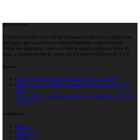
QUEM SOMOS
O Jornal do Vôlei é um site de informações que tem o objetivo de
divulgar o que acontece no voleibol brasileiro e internacional.
Além, dos destaques, tanto no vôlei de quadra como no vôlei de
praia, a grande sacada de nosso site é a nossa biblioteca de A a Z
Recentes
Brasil perde mais uma no Mundial Sub 17 feminino
Em um jogaço, Polônia conquista o tricampeonato da VNL
2026
Estados Unidos desafiam a Polônia pelo título da VNL 2026
masculina
COBERTURA
Paulista
Paranaense
Mineiro