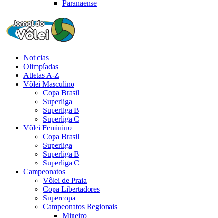
Paranaense
Notícias
Olimpíadas
Atletas A-Z
Vôlei Masculino
Copa Brasil
Superliga
Superliga B
Superliga C
Vôlei Feminino
Copa Brasil
Superliga
Superliga B
Superliga C
Campeonatos
Vôlei de Praia
Copa Libertadores
Supercopa
Campeonatos Regionais
Mineiro