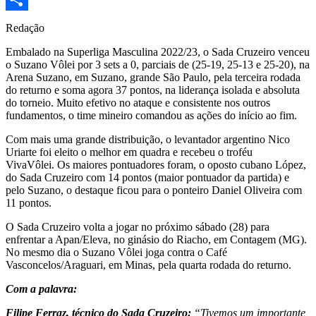
Share
Redação
Embalado na Superliga Masculina 2022/23, o Sada Cruzeiro venceu
o Suzano Vôlei por 3 sets a 0, parciais de (25-19, 25-13 e 25-20), na
Arena Suzano, em Suzano, grande São Paulo, pela terceira rodada
do returno e soma agora 37 pontos, na liderança isolada e absoluta
do torneio. Muito efetivo no ataque e consistente nos outros
fundamentos, o time mineiro comandou as ações do início ao fim.
Com mais uma grande distribuição, o levantador argentino Nico
Uriarte foi eleito o melhor em quadra e recebeu o troféu
VivaVôlei. Os maiores pontuadores foram, o oposto cubano López,
do Sada Cruzeiro com 14 pontos (maior pontuador da partida) e
pelo Suzano, o destaque ficou para o ponteiro Daniel Oliveira com
11 pontos.
O Sada Cruzeiro volta a jogar no próximo sábado (28) para
enfrentar a Apan/Eleva, no ginásio do Riacho, em Contagem (MG).
No mesmo dia o Suzano Vôlei joga contra o Café
Vasconcelos/Araguari, em Minas, pela quarta rodada do returno.
Com a palavra:
Filipe Ferraz, técnico do Sada Cruzeiro:
“Tivemos um importante