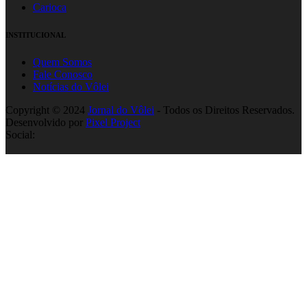
Carioca
INSTITUCIONAL
Quem Somos
Fale Conosco
Notícias do Vôlei
Copyright © 2024
Jornal do Vôlei
- Todos os Direitos Reservados.
Desenvolvido por
Pixel Project
Social: