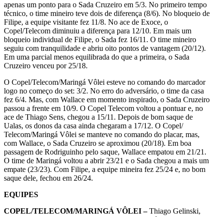
apenas um ponto para o Sada Cruzeiro em 5/3. No primeiro tempo
técnico, o time mineiro teve dois de diferença (8/6). No bloqueio de
Filipe, a equipe visitante fez 11/8. No ace de Exoce, o
Copel/Telecom diminuiu a diferença para 12/10. Em mais um
bloqueio individual de Filipe, o Sada fez 16/11. O time mineiro
seguiu com tranquilidade e abriu oito pontos de vantagem (20/12).
Em uma parcial menos equilibrada do que a primeira, o Sada
Cruzeiro venceu por 25/18.
O Copel/Telecom/Maringá Vôlei esteve no comando do marcador
logo no começo do set: 3/2. No erro do adversário, o time da casa
fez 6/4. Mas, com Wallace em momento inspirado, o Sada Cruzeiro
passou a frente em 10/9. O Copel Telecom voltou a pontuar e, no
ace de Thiago Sens, chegou a 15/11. Depois de bom saque de
Ualas, os donos da casa ainda chegaram a 17/12. O Copel/
Telecom/Maringá Vôlei se manteve no comando do placar, mas,
com Wallace, o Sada Cruzeiro se aproximou (20/18). Em boa
passagem de Rodriguinho pelo saque, Wallace empatou em 21/21.
O time de Maringá voltou a abrir 23/21 e o Sada chegou a mais um
empate (23/23). Com Filipe, a equipe mineira fez 25/24 e, no bom
saque dele, fechou em 26/24.
EQUIPES
COPEL/TELECOM/MARINGÁ VÔLEI –
Thiago Gelinski,