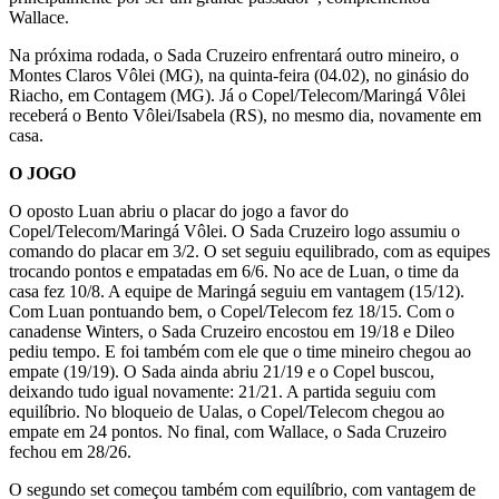
Wallace.
Na próxima rodada, o Sada Cruzeiro enfrentará outro mineiro, o
Montes Claros Vôlei (MG), na quinta-feira (04.02), no ginásio do
Riacho, em Contagem (MG). Já o Copel/Telecom/Maringá Vôlei
receberá o Bento Vôlei/Isabela (RS), no mesmo dia, novamente em
casa.
O JOGO
O oposto Luan abriu o placar do jogo a favor do
Copel/Telecom/Maringá Vôlei. O Sada Cruzeiro logo assumiu o
comando do placar em 3/2. O set seguiu equilibrado, com as equipes
trocando pontos e empatadas em 6/6. No ace de Luan, o time da
casa fez 10/8. A equipe de Maringá seguiu em vantagem (15/12).
Com Luan pontuando bem, o Copel/Telecom fez 18/15. Com o
canadense Winters, o Sada Cruzeiro encostou em 19/18 e Dileo
pediu tempo. E foi também com ele que o time mineiro chegou ao
empate (19/19). O Sada ainda abriu 21/19 e o Copel buscou,
deixando tudo igual novamente: 21/21. A partida seguiu com
equilíbrio. No bloqueio de Ualas, o Copel/Telecom chegou ao
empate em 24 pontos. No final, com Wallace, o Sada Cruzeiro
fechou em 28/26.
O segundo set começou também com equilíbrio, com vantagem de