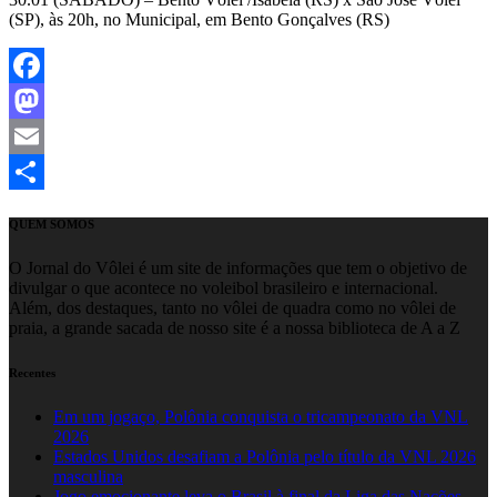
(SP), às 20h, no Municipal, em Bento Gonçalves (RS)
Facebook
Mastodon
Email
Share
QUEM SOMOS
O Jornal do Vôlei é um site de informações que tem o objetivo de
divulgar o que acontece no voleibol brasileiro e internacional.
Além, dos destaques, tanto no vôlei de quadra como no vôlei de
praia, a grande sacada de nosso site é a nossa biblioteca de A a Z
Recentes
Em um jogaço, Polônia conquista o tricampeonato da VNL
2026
Estados Unidos desafiam a Polônia pelo título da VNL 2026
masculina
Jogo emocionante leva o Brasil à final da Liga das Nações