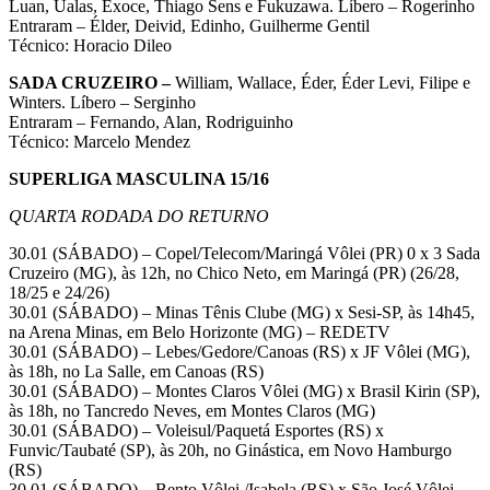
Luan, Ualas, Exoce, Thiago Sens e Fukuzawa. Líbero – Rogerinho
Entraram – Élder, Deivid, Edinho, Guilherme Gentil
Técnico: Horacio Dileo
SADA CRUZEIRO –
William, Wallace, Éder, Éder Levi, Filipe e
Winters. Líbero – Serginho
Entraram – Fernando, Alan, Rodriguinho
Técnico: Marcelo Mendez
SUPERLIGA MASCULINA 15/16
QUARTA RODADA DO RETURNO
30.01 (SÁBADO) – Copel/Telecom/Maringá Vôlei (PR) 0 x 3 Sada
Cruzeiro (MG), às 12h, no Chico Neto, em Maringá (PR) (26/28,
18/25 e 24/26)
30.01 (SÁBADO) – Minas Tênis Clube (MG) x Sesi-SP, às 14h45,
na Arena Minas, em Belo Horizonte (MG) – REDETV
30.01 (SÁBADO) – Lebes/Gedore/Canoas (RS) x JF Vôlei (MG),
às 18h, no La Salle, em Canoas (RS)
30.01 (SÁBADO) – Montes Claros Vôlei (MG) x Brasil Kirin (SP),
às 18h, no Tancredo Neves, em Montes Claros (MG)
30.01 (SÁBADO) – Voleisul/Paquetá Esportes (RS) x
Funvic/Taubaté (SP), às 20h, no Ginástica, em Novo Hamburgo
(RS)
30.01 (SÁBADO) – Bento Vôlei /Isabela (RS) x São José Vôlei