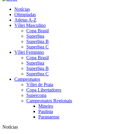
Notícias
Olimpíadas
Atletas A-Z
Vôlei Masculino
Copa Brasil
Superliga
Superliga B
Superliga C
Vôlei Feminino
Copa Brasil
Superliga
Superliga B
Superliga C
Campeonatos
Vôlei de Praia
Copa Libertadores
Supercopa
Campeonatos Regionais
Mineiro
Paulista
Paranaense
Notícias