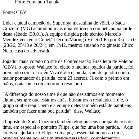
Foto: Fernando Tanaka
Fonte: CBV
Líder e atual campeão da Superliga masculina de vôlei, o Sada
Cruzeiro (MG) acumulou mais uma vitória na competição na tarde
desta sábado (30.01). A equipe dirigida pelo técnico Marcelo
Mendez venceu o Copel/Telecom/Maringá Vôlei (PR) por 3 sets a 0
(28/26, 25/18 e 26/24), em 1h42, mesmo atuando no ginásio Chico
Neto, casa do adversário.
Jogador mais votado no site da Confederação Brasileira de Voleibol
(CBV), o oposto Wallace foi eleito o melhor jogador da partida, foi
premiado com o Troféu VivaVôlei e, ainda, saiu de quadra como
maior pontuador da partida, com 23 acertos. Já com o prêmio em
mãos, o atacante comemorou o resultado.
“A diferença do nosso time é que não desistimos em momento
algum, sempre que estamos atrás, buscamos o resultado. Hoje, o
grupo soube reagir bem e a equipe deles também está de parabéns
também por fazer uma boa partida”, disse Wallace.
O oposto do Sada Cruzeiro também elogiou seus companheiros de
time, em especial o ponteiro Filipe, que fez uma boa partida. “Aqui,
todos se ajudam. O Filipe é uma peça essencial no nosso time,
principalmente por ser um grande passador”, complementou