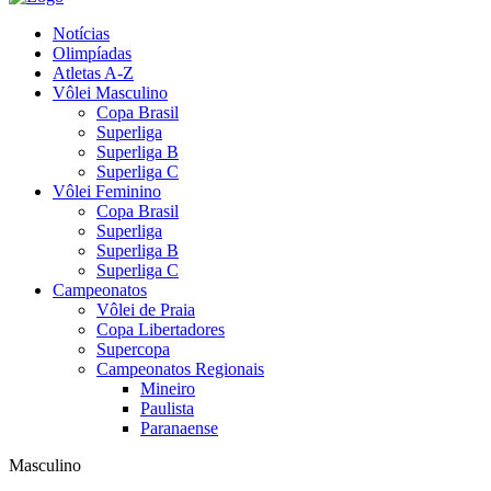
Notícias
Olimpíadas
Atletas A-Z
Vôlei Masculino
Copa Brasil
Superliga
Superliga B
Superliga C
Vôlei Feminino
Copa Brasil
Superliga
Superliga B
Superliga C
Campeonatos
Vôlei de Praia
Copa Libertadores
Supercopa
Campeonatos Regionais
Mineiro
Paulista
Paranaense
Masculino