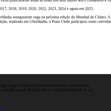
irou praticamente todas as bolas nos dois último sets e comandou a vir
017, 2018, 2019, 2020, 2022, 2023, 2024 e agora em 2025.
lândia asseguraram vaga na próxima edição do Mundial de Clubes. A di
dição, realizada em Uberlândia, o Praia Clube participou como convida
gar o que acontece no voleibol brasileiro e internacional.
 a grande sacada de nosso site é a nossa biblioteca de A a Z
26