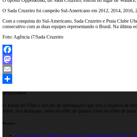
O oposto Oppenkoski, do Sada Cruzeiro, entrou no lugar de Wallace, v
O Sada Cruzeiro foi campeão Sul-Americano em 2012, 2014, 2016, 2
Com a conquista do Sul-Americano, Sada Cruzeiro e Praia Clube Uber
consecutivo com as duas equipes representando o Brasil. Na última e
Foto: Agência i7/Sada Cruzeiro
Facebook
Mastodon
Email
Share
QUEM SOMOS
O Jornal do Vôlei é um site de informações que tem o objetivo de divul
Além, dos destaques, tanto no vôlei de quadra como no vôlei de praia,
Recentes
Em um jogaço, Polônia conquista o tricampeonato da VNL 20