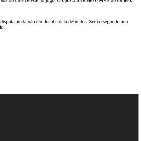
ada do time celeste no jogo. O oposto foi eleito o MVP do torneio.
sputa ainda não tem local e data definidos. Será o segundo ano
do.