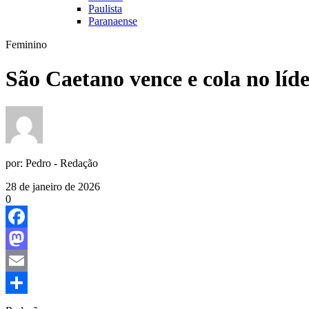
Paulista
Paranaense
Feminino
São Caetano vence e cola no líd
por:
Pedro - Redação
28 de janeiro de 2026
0
Facebook
Mastodon
Email
Share