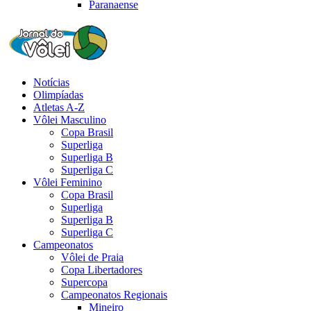
Paranaense
Notícias
Olimpíadas
Atletas A-Z
Vôlei Masculino
Copa Brasil
Superliga
Superliga B
Superliga C
Vôlei Feminino
Copa Brasil
Superliga
Superliga B
Superliga C
Campeonatos
Vôlei de Praia
Copa Libertadores
Supercopa
Campeonatos Regionais
Mineiro