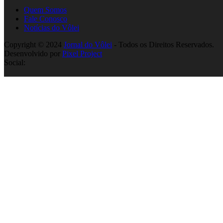
Quem Somos
Fale Conosco
Notícias do Vôlei
Copyright © 2024
Jornal do Vôlei
- Todos os Direitos Reservados.
Desenvolvido por
Pixel Project
Social: