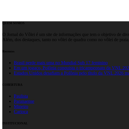
QUEM SOMOS
O Jornal do Vôlei é um site de informações que tem o objetivo de divul
Além, dos destaques, tanto no vôlei de quadra como no vôlei de praia,
Recentes
Brasil perde mais uma no Mundial Sub 17 feminino
Em um jogaço, Polônia conquista o tricampeonato da VNL 20
Estados Unidos desafiam a Polônia pelo título da VNL 2026 m
COBERTURA
Paulista
Paranaense
Mineiro
Carioca
INSTITUCIONAL