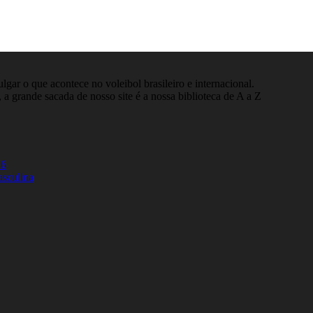
gar o que acontece no voleibol brasileiro e internacional.
 a grande sacada de nosso site é a nossa biblioteca de A a Z
26
asculina