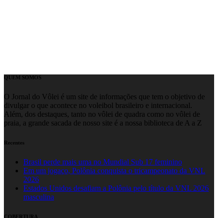
QUEM SOMOS
O Jornal do Vôlei é um site de informações que tem o objetivo de
divulgar o que acontece no voleibol brasileiro e internacional.
Além, dos destaques, tanto no vôlei de quadra como no vôlei de
praia, a grande sacada de nosso site é a nossa biblioteca de A a Z
Recentes
Brasil perde mais uma no Mundial Sub 17 feminino
Em um jogaço, Polônia conquista o tricampeonato da VNL
2026
Estados Unidos desafiam a Polônia pelo título da VNL 2026
masculina
COBERTURA