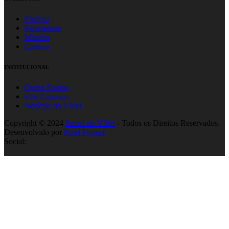
Paulista
Paranaense
Mineiro
Carioca
INSTITUCIONAL
Quem Somos
Fale Conosco
Notícias do Vôlei
Copyright © 2024
Jornal do Vôlei
- Todos os Direitos Reservados.
Desenvolvido por
Pixel Project
Social: