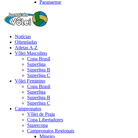
Paranaense
Notícias
Olimpíadas
Atletas A-Z
Vôlei Masculino
Copa Brasil
Superliga
Superliga B
Superliga C
Vôlei Feminino
Copa Brasil
Superliga
Superliga B
Superliga C
Campeonatos
Vôlei de Praia
Copa Libertadores
Supercopa
Campeonatos Regionais
Mineiro